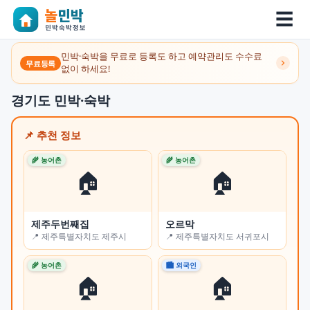
☰
민박·숙박을 무료로 등록도 하고 예약관리도 수수료
무료등록
없이 하세요!
경기도 민박·숙박
📌 추천 정보
🌾 농어촌
🌾 농어촌
🌾 
🏠
🏠
제주두번째집
오르막
쉼
📍 제주특별자치도 제주시
📍 제주특별자치도 서귀포시
📍
🌾 농어촌
🏙 외국인
🏙 
🏠
🏠