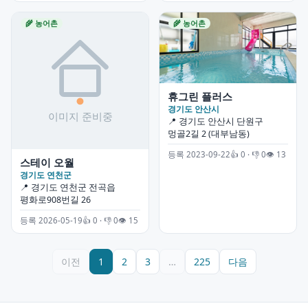
🌾 농어촌
🌾 농어촌
휴그린 플러스
경기도 안산시
📍 경기도 안산시 단원구
멍골2길 2 (대부남동)
등록 2023-09-22
👍 0 · 👎 0
👁 13
스테이 오월
경기도 연천군
📍 경기도 연천군 전곡읍
평화로908번길 26
등록 2026-05-19
👍 0 · 👎 0
👁 15
이전
1
2
3
…
225
다음