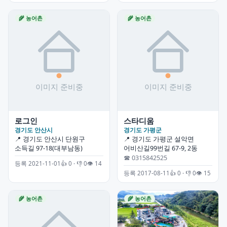
🌾 농어촌
🌾 농어촌
로그인
스타디움
경기도 안산시
경기도 가평군
📍 경기도 안산시 단원구
📍 경기도 가평군 설악면
소득길 97-18(대부남동)
어비산길99번길 67-9, 2동
☎ 0315842525
등록 2021-11-01
👍 0 · 👎 0
👁 14
등록 2017-08-11
👍 0 · 👎 0
👁 15
🌾 농어촌
🌾 농어촌