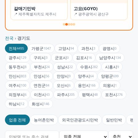
갈매기민박
고요(GOYO)
오
📍 제주특별자치도 제주시
📍 광주광역시 광산구
📍
전국
›
경기도
전체
가평군
고양시
과천시
광명시
4495
1047
94
3
0
광주시
구리시
군포시
김포시
남양주시
129
3
0
16
134
동두천시
부천시
성남시
수원시
시흥시
8
24
22
282
9
안산시
안성시
안양시
양주시
양평군
803
56
9
64
699
여주시
연천군
오산시
용인시
의왕시
100
84
6
166
1
의정부시
이천시
파주시
평택시
포천시
6
43
205
48
276
하남시
화성시
12
146
업종 전체
농어촌민박
외국인관광도시민박
일반민박
펜션