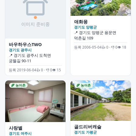
애화몽
경기도 양평군
📍 경기도 양평군 용문면
덕촌길 109
바우하우스TWO
등록 2006-05-04
👍 0 · 👎 0
👁 18
경기도 광주시
📍 경기도 광주시 도척면
궁뜰길 90-11
등록 2019-06-04
👍 0 · 👎 0
👁 15
🌾 농어촌
🌾 농어촌
골드리버캐슬
사랑별
경기도 가평군
경기도 여주시