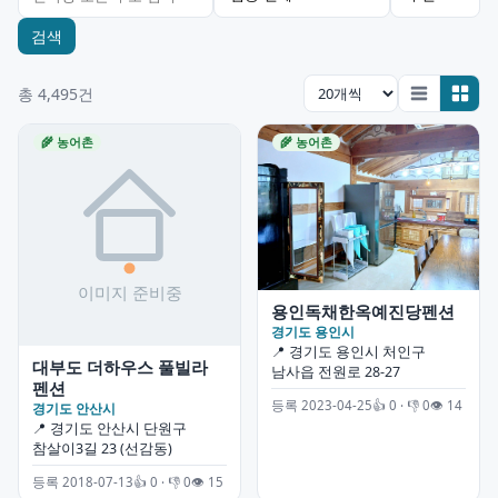
검색
총 4,495건
🌾 농어촌
🌾 농어촌
용인독채한옥예진당펜션
경기도 용인시
📍 경기도 용인시 처인구
대부도 더하우스 풀빌라
남사읍 전원로 28-27
펜션
등록 2023-04-25
👍 0 · 👎 0
👁 14
경기도 안산시
📍 경기도 안산시 단원구
참살이3길 23 (선감동)
등록 2018-07-13
👍 0 · 👎 0
👁 15