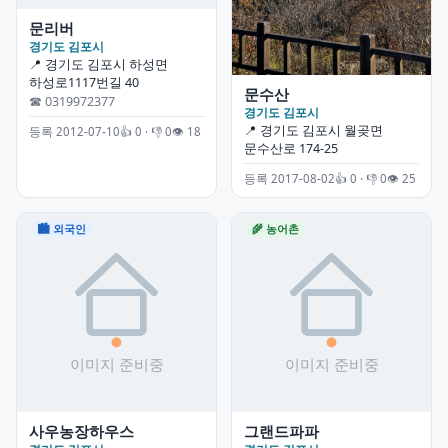
문리버
경기도 김포시
📍 경기도 김포시 하성면
하성로1117번길 40
문수산
☎ 0319972377
경기도 김포시
📍 경기도 김포시 월곶면
등록 2012-07-10
👍 0 · 👎 0
👁 18
문수산로 174-25
등록 2017-08-02
👍 0 · 👎 0
👁 25
🏙 외국인
🌾 농어촌
사우농장하우스
그랜드파파