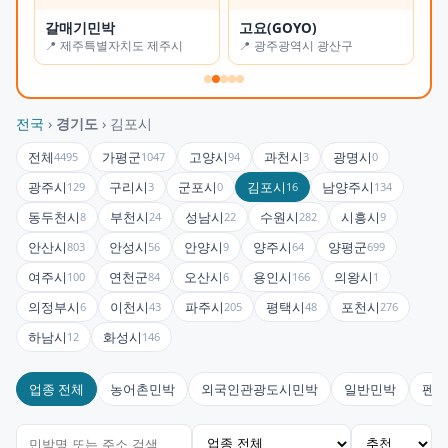
갈매기민박
고요(GOYO)
오
📍 제주특별자치도 제주시
📍 광주광역시 광산구
📍
전국
›
경기도
› 김포시
전체
가평군
고양시
과천시
광명시
4495
1047
94
3
0
광주시
구리시
군포시
김포시
남양주시
129
3
0
16
134
동두천시
부천시
성남시
수원시
시흥시
8
24
22
282
9
안산시
안성시
안양시
양주시
양평군
803
56
9
64
699
여주시
연천군
오산시
용인시
의왕시
100
84
6
166
1
의정부시
이천시
파주시
평택시
포천시
6
43
205
48
276
하남시
화성시
12
146
업종 전체
농어촌민박
외국인관광도시민박
일반민박
펜션