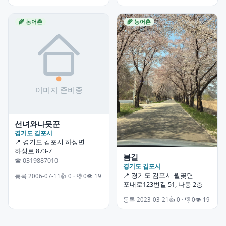
🌾 농어촌
🌾 농어촌
선녀와나뭇꾼
경기도 김포시
📍 경기도 김포시 하성면
하성로 873-7
봄길
☎ 0319887010
경기도 김포시
📍 경기도 김포시 월곶면
등록 2006-07-11
👍 0 · 👎 0
👁 19
포내로123번길 51, 나동 2층
등록 2023-03-21
👍 0 · 👎 0
👁 19