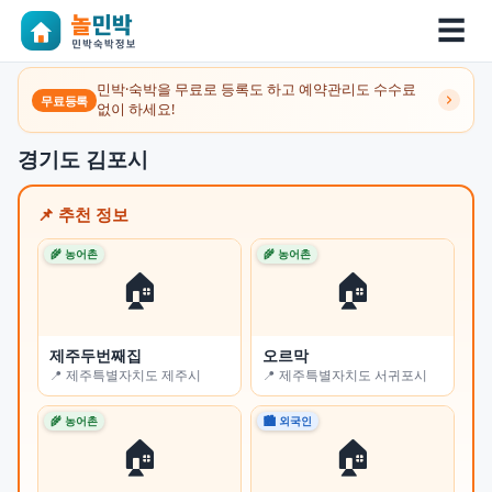
☰
민박·숙박을 무료로 등록도 하고 예약관리도 수수료
무료등록
없이 하세요!
경기도 김포시
📌 추천 정보
🌾 농어촌
🌾 농어촌
🌾 
🏠
🏠
제주두번째집
오르막
쉼
📍 제주특별자치도 제주시
📍 제주특별자치도 서귀포시
📍
🌾 농어촌
🏙 외국인
🏙 
🏠
🏠