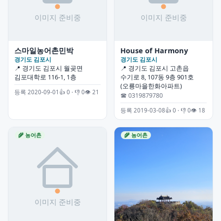
스마일농어촌민박
House of Harmony
경기도 김포시
경기도 김포시
📍 경기도 김포시 월곶면
📍 경기도 김포시 고촌읍
김포대학로 116-1, 1층
수기로 8, 107동 9층 901호
(오룡마을한화아파트)
등록 2020-09-01
👍 0 · 👎 0
👁 21
☎ 0319879780
등록 2019-03-08
👍 0 · 👎 0
👁 18
🌾 농어촌
🌾 농어촌