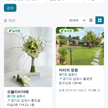
검색
총 16건
🌾 농어촌
🌾 농어촌
마리의 정원
경기도 김포시
📍 경기도 김포시 월곶면
문수산로 128-40
등록 2018-05-10
👍 0 · 👎 0
👁 23
오블리비아떼
경기도 김포시
📍 경기도 김포시 통진읍
마송2로 114-22, 1층