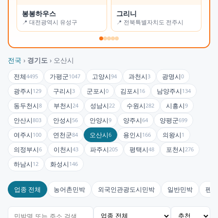
봉봉하우스
그리니
갈
📍 대전광역시 유성구
📍 전북특별자치도 전주시
📍
전국
›
경기도
› 오산시
전체
가평군
고양시
과천시
광명시
4495
1047
94
3
0
광주시
구리시
군포시
김포시
남양주시
129
3
0
16
134
동두천시
부천시
성남시
수원시
시흥시
8
24
22
282
9
안산시
안성시
안양시
양주시
양평군
803
56
9
64
699
여주시
연천군
오산시
용인시
의왕시
100
84
6
166
1
의정부시
이천시
파주시
평택시
포천시
6
43
205
48
276
하남시
화성시
12
146
업종 전체
농어촌민박
외국인관광도시민박
일반민박
펜션