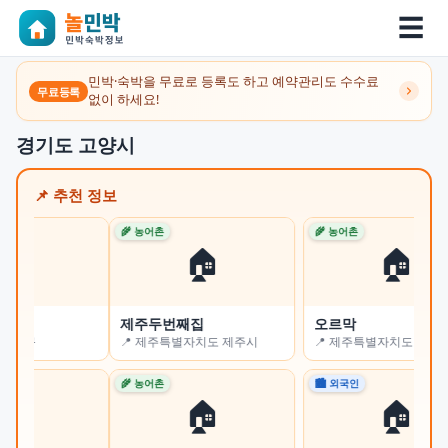
☰
민박·숙박을 무료로 등록도 하고 예약관리도 수수료
무료등록
없이 하세요!
경기도 고양시
📌 추천 정보
🌾 농어촌
🌾 농어촌
🌾 
🏠
🏠
제주두번째집
오르막
쉼
📍 제주특별자치도 제주시
📍 제주특별자치도 서귀포시
📍
🌾 농어촌
🏙 외국인
🏙 
🏠
🏠