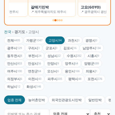
갈매기민박
고요(GOYO)
오
📍 제주특별자치도 제주시
📍 광주광역시 광산구
📍
전국
›
경기도
› 고양시
전체
가평군
고양시
과천시
광명시
4495
1047
94
3
0
광주시
구리시
군포시
김포시
남양주시
129
3
0
16
134
동두천시
부천시
성남시
수원시
시흥시
8
24
22
282
9
안산시
안성시
안양시
양주시
양평군
803
56
9
64
699
여주시
연천군
오산시
용인시
의왕시
100
84
6
166
1
의정부시
이천시
파주시
평택시
포천시
6
43
205
48
276
하남시
화성시
12
146
업종 전체
농어촌민박
외국인관광도시민박
일반민박
펜션