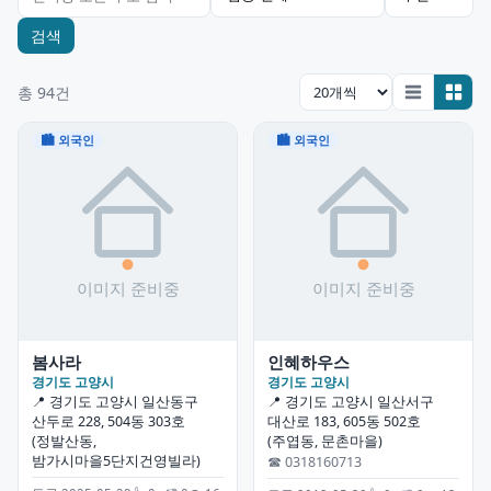
검색
총 94건
🏙 외국인
🏙 외국인
봄사라
인혜하우스
경기도 고양시
경기도 고양시
📍 경기도 고양시 일산동구
📍 경기도 고양시 일산서구
산두로 228, 504동 303호
대산로 183, 605동 502호
(정발산동,
(주엽동, 문촌마을)
밤가시마을5단지건영빌라)
☎ 0318160713