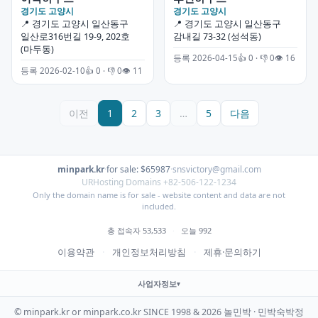
경기도 고양시
경기도 고양시
📍 경기도 고양시 일산동구
📍 경기도 고양시 일산동구
일산로316번길 19-9, 202호
감내길 73-32 (성석동)
(마두동)
등록 2026-04-15
👍 0 · 👎 0
👁 16
등록 2026-02-10
👍 0 · 👎 0
👁 11
이전
1
2
3
…
5
다음
minpark.kr
·
for sale: $65987
·
snsvictory@gmail.com
URHosting Domains +82-506-122-1234
Only the domain name is for sale - website content and data are not
included.
총 접속자 53,533
·
오늘 992
이용약관
·
개인정보처리방침
·
제휴·문의하기
사업자정보
© minpark.kr or minpark.co.kr SINCE 1998 & 2026 놀민박 · 민박숙박정