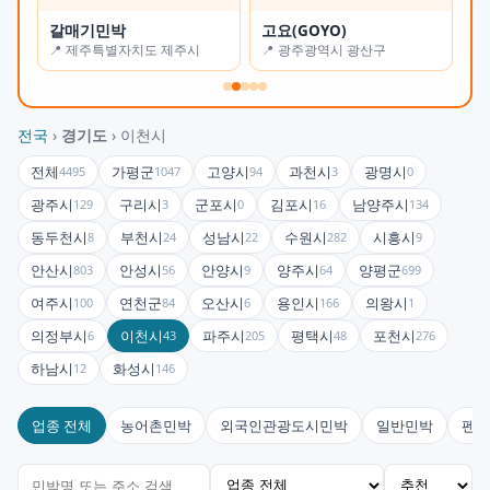
갈매기민박
고요(GOYO)
오
📍 제주특별자치도 제주시
📍 광주광역시 광산구
📍
전국
›
경기도
› 이천시
전체
가평군
고양시
과천시
광명시
4495
1047
94
3
0
광주시
구리시
군포시
김포시
남양주시
129
3
0
16
134
동두천시
부천시
성남시
수원시
시흥시
8
24
22
282
9
안산시
안성시
안양시
양주시
양평군
803
56
9
64
699
여주시
연천군
오산시
용인시
의왕시
100
84
6
166
1
의정부시
이천시
파주시
평택시
포천시
6
43
205
48
276
하남시
화성시
12
146
업종 전체
농어촌민박
외국인관광도시민박
일반민박
펜션