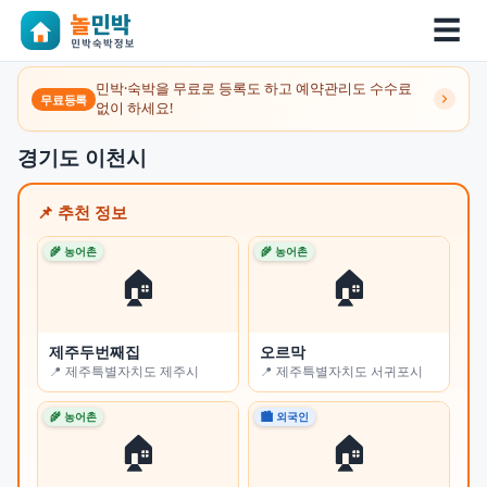
☰
민박·숙박을 무료로 등록도 하고 예약관리도 수수료
무료등록
없이 하세요!
경기도 이천시
📌 추천 정보
🌾 농어촌
🌾 농어촌
🌾 
🏠
🏠
제주두번째집
오르막
쉼
📍 제주특별자치도 제주시
📍 제주특별자치도 서귀포시
📍
🌾 농어촌
🏙 외국인
🏙 
🏠
🏠