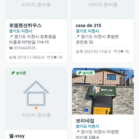
로뎀펜션하우스
casa de 215
경기도 이천시
경기도 이천시
📍 경기도 이천시 장호원읍
📍 경기도 이천시 호법면
이풍로107번길 114-15
관진로 32
☎ 0316424525
등록 2023-02-15
👍 0 · 👎 0
👁 16
등록 2010-11-09
👍 0 · 👎 0
👁 16
🌾 농어촌
🌾 농어촌
보리네집
경기도 이천시
📍 경기도 이천시 마장면
별-stay
지산로 238-4