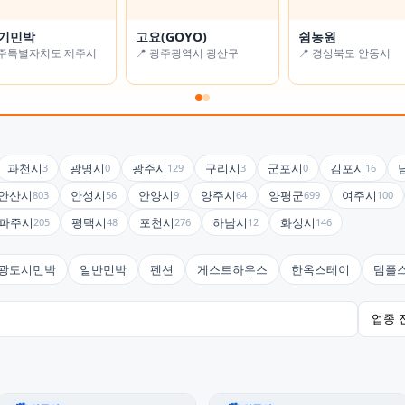
기민박
 풍경
고요(GOYO)
알로하 스테이
쉼농원
굿스테이
제주특별자치도 제주시
경기도 남양주시
📍 광주광역시 광산구
📍 서울특별시 강동구
📍 경상북도 안동시
📍 대구광역시 수성구
과천시
광명시
광주시
구리시
군포시
김포시
3
0
129
3
0
16
안산시
안성시
안양시
양주시
양평군
여주시
803
56
9
64
699
100
파주시
평택시
포천시
하남시
화성시
205
48
276
12
146
광도시민박
일반민박
펜션
게스트하우스
한옥스테이
템플