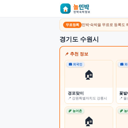
민박·숙박을 무료로 등록도 
무료등록
경기도 수원시
📌 추천 정보
🏙 외국인
🏙 외국인
🏙 
🏙 
🏠
🏠
경포맞이
오롯 스테이
꽃밭
꽃잠(
📍 강원특별자치도 강릉시
📍 부산광역시 수영구
📍 
📍 
🌾 농어촌
🏙 외국인
🌾 
🌾 
🏠
🏠