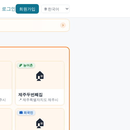
로그인
회원가입
🌾 농어촌
🌾 농어촌
🏠
🏠
제주두번째집
진부리 민박
전주시
📍 제주특별자치도 제주시
📍 강원특별자치도 고성군
🏙 외국인
🏙 외국인
🏠
🏠