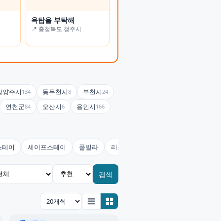
옥탑을 부탁해
온정여관(사랑채)
📍 충청북도 청주시
📍 전북특별자치도 남원시
남양주시
동두천시
부천시
134
8
24
연천군
오산시
용인시
84
6
166
스테이
세이프스테이
풀빌라
리조트
콘도미니엄
호스텔(유
검색