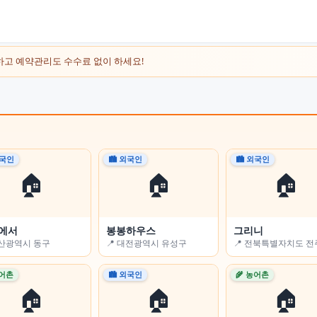
하고 예약관리도 수수료 없이 하세요!
외국인
외국인
🏙 외국인
🌾 농어촌
🏙 외국인
🌾 농어촌
🏠
🏠
🏠
🏠
🏠
🏠
에서
Flower-sleep)
봉봉하우스
전남고흥녹동바다노을보라펜션
그리니
경남용추민박
울산광역시 동구
충청남도 논산시
📍 대전광역시 유성구
📍 전라남도 고흥군
📍 전북특별자치도 
📍 경상남도 함양군
농어촌
농어촌
🏙 외국인
🏙 외국인
🌾 농어촌
🏙 외국인
🏠
🏠
🏠
🏠
🏠