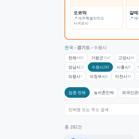
오르막
가든나인
갈매
하늘
📍 제주특별자치도
📍 인천광역시
📍 
📍 
서귀포시
전국
›
경기도
› 수원시
전체
가평군
고양시
4495
1047
94
성남시
수원시
시흥시
22
282
9
의왕시
의정부시
이천시
1
6
43
업종 전체
농어촌민박
외국인관
총 282건