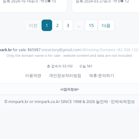
등록 2024-10-16
👍 0 · 👎 0
👁 15
등록 2024-03-27
👍 0 · 👎 0
👁 12
이전
1
2
3
…
15
다음
ark.kr
·
for sale: $65987
·
snsvictory@gmail.com
URHosting Domains +82-506-122
Only the domain name is for sale - website content and data are not included.
총 접속자 53,102
·
오늘 561
이용약관
·
개인정보처리방침
·
제휴·문의하기
사업자정보
© minpark.kr or minpark.co.kr SINCE 1998 & 2026 놀민박 · 민박숙박정보