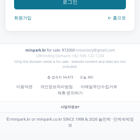
로그인
회원가입
← 홈으로
minpark.kr
·
for sale: $72000
·
snsvictory@gmail.com
URHosting Domains +82-506-122-1234
Only the domain name is for sale - website content and data are not
included.
총 접속자 54,473
·
오늘 365
이용약관
·
개인정보처리방침
·
이메일무단수집거부
·
제휴·문의하기
사업자정보
© minpark.kr or minpark.co.kr SINCE 1998 & 2026 놀민박 · 민박숙박정
보