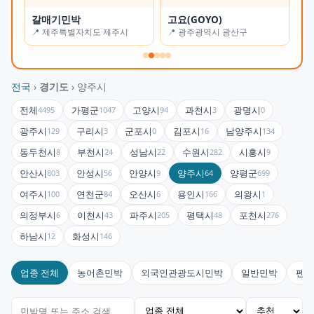
갈매기민박
고요(GOYO)
오
📍 제주특별자치도 제주시
📍 광주광역시 광산구
📍
전국
›
경기도
› 양주시
전체
가평군
고양시
과천시
광명시
4495
1047
94
3
0
광주시
구리시
군포시
김포시
남양주시
129
3
0
16
134
동두천시
부천시
성남시
수원시
시흥시
8
24
22
282
9
안산시
안성시
안양시
양주시
양평군
803
56
9
64
699
여주시
연천군
오산시
용인시
의왕시
100
84
6
166
1
의정부시
이천시
파주시
평택시
포천시
6
43
205
48
276
하남시
화성시
12
146
업종 전체
농어촌민박
외국인관광도시민박
일반민박
펜션