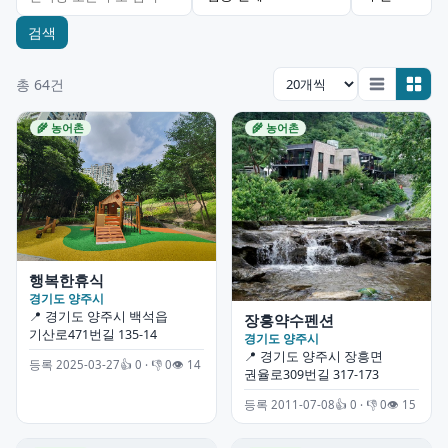
검색
총 64건
🌾 농어촌
🌾 농어촌
행복한휴식
경기도 양주시
📍 경기도 양주시 백석읍
장흥약수펜션
기산로471번길 135-14
경기도 양주시
📍 경기도 양주시 장흥면
등록 2025-03-27
👍 0 · 👎 0
👁 14
권율로309번길 317-173
등록 2011-07-08
👍 0 · 👎 0
👁 15