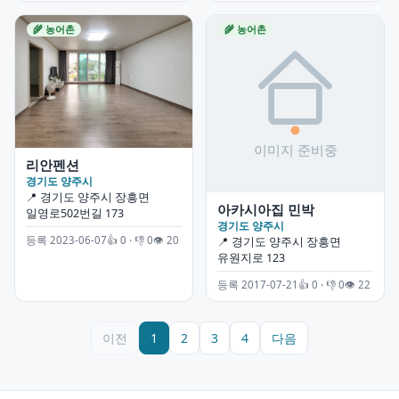
🌾 농어촌
🌾 농어촌
리안펜션
경기도 양주시
📍 경기도 양주시 장흥면
아카시아집 민박
일영로502번길 173
경기도 양주시
등록 2023-06-07
👍 0 · 👎 0
👁 20
📍 경기도 양주시 장흥면
유원지로 123
등록 2017-07-21
👍 0 · 👎 0
👁 22
이전
1
2
3
4
다음