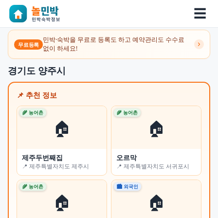
☰
민박·숙박을 무료로 등록도 하고 예약관리도 수수료
무료등록
없이 하세요!
경기도 양주시
📌 추천 정보
🌾 농어촌
🌾 농어촌
🌾 
🏠
🏠
제주두번째집
오르막
쉼
📍 제주특별자치도 제주시
📍 제주특별자치도 서귀포시
📍
🌾 농어촌
🏙 외국인
🏙 
🏠
🏠