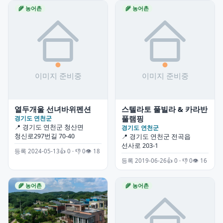
🌾 농어촌
🌾 농어촌
열두개울 선녀바위펜션
스텔라토 풀빌라 & 카라반
풀램핑
경기도 연천군
📍 경기도 연천군 청산면
경기도 연천군
청신로297번길 70-40
📍 경기도 연천군 전곡읍
선사로 203-1
등록 2024-05-13
👍 0 · 👎 0
👁 18
등록 2019-06-26
👍 0 · 👎 0
👁 16
🌾 농어촌
🌾 농어촌