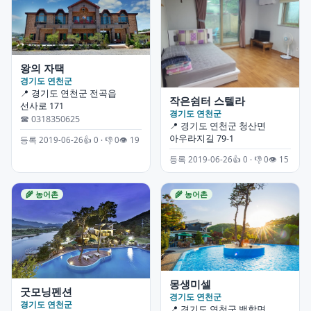
왕의 자택
경기도 연천군
📍 경기도 연천군 전곡읍
작은쉼터 스텔라
선사로 171
경기도 연천군
☎ 0318350625
📍 경기도 연천군 청산면
아우라지길 79-1
등록 2019-06-26
👍 0 · 👎 0
👁 19
등록 2019-06-26
👍 0 · 👎 0
👁 15
🌾 농어촌
🌾 농어촌
몽생미셀
굿모닝펜션
경기도 연천군
경기도 연천군
📍 경기도 연천군 백학면