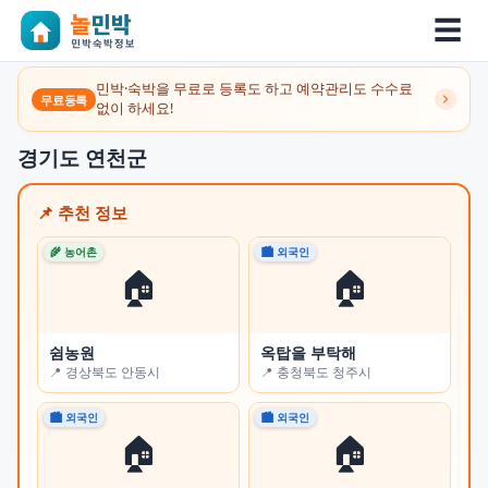
☰
민박·숙박을 무료로 등록도 하고 예약관리도 수수료
무료등록
없이 하세요!
경기도 연천군
📌 추천 정보
🌾 농어촌
🏙 외국인
🌾 
🏠
🏠
쉼농원
옥탑을 부탁해
시
📍 경상북도 안동시
📍 충청북도 청주시
📍
🏙 외국인
🏙 외국인
🌾 
🏠
🏠