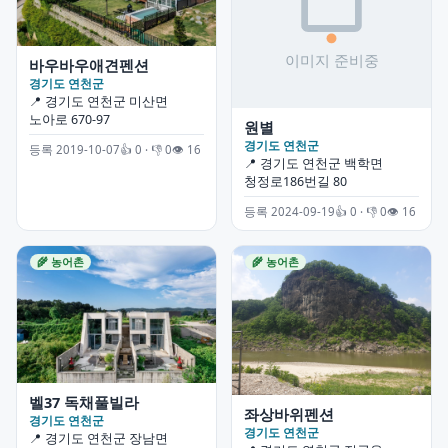
바우바우애견펜션
경기도 연천군
📍 경기도 연천군 미산면
노아로 670-97
원별
경기도 연천군
등록 2019-10-07
👍 0 · 👎 0
👁 16
📍 경기도 연천군 백학면
청정로186번길 80
등록 2024-09-19
👍 0 · 👎 0
👁 16
🌾 농어촌
🌾 농어촌
벨37 독채풀빌라
좌상바위펜션
경기도 연천군
경기도 연천군
📍 경기도 연천군 장남면