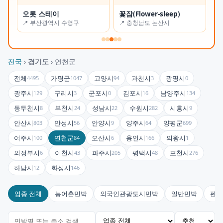
오롯 스테이
꽃잠(Flower-sleep)
진
📍 부산광역시 수영구
📍 충청남도 논산시
📍
전국
›
경기도
› 연천군
전체
가평군
고양시
과천시
광명시
4495
1047
94
3
0
광주시
구리시
군포시
김포시
남양주시
129
3
0
16
134
동두천시
부천시
성남시
수원시
시흥시
8
24
22
282
9
안산시
안성시
안양시
양주시
양평군
803
56
9
64
699
여주시
연천군
오산시
용인시
의왕시
100
84
6
166
1
의정부시
이천시
파주시
평택시
포천시
6
43
205
48
276
하남시
화성시
12
146
업종 전체
농어촌민박
외국인관광도시민박
일반민박
펜션