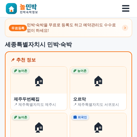
☰
민박·숙박을 무료로 등록도 하고 예약관리도 수수료
무료등록
없이 하세요!
세종특별자치시 민박·숙박
📌 추천 정보
🌾 농어촌
🌾 농어촌
🌾 
🏠
🏠
제주두번째집
오르막
쉼
📍 제주특별자치도 제주시
📍 제주특별자치도 서귀포시
📍
🌾 농어촌
🏙 외국인
🏙 
🏠
🏠