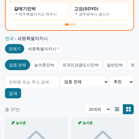
갈매기민박
고요(GOYO)
오
📍 제주특별자치도 제주시
📍 광주광역시 광산구
📍
전국
›
세종특별자치시
전체
세종특별자치시
37
37
업종 전체
농어촌민박
외국인관광도시민박
일반민박
펜션
검색
총 37건
🌾 농어촌
🌾 농어촌