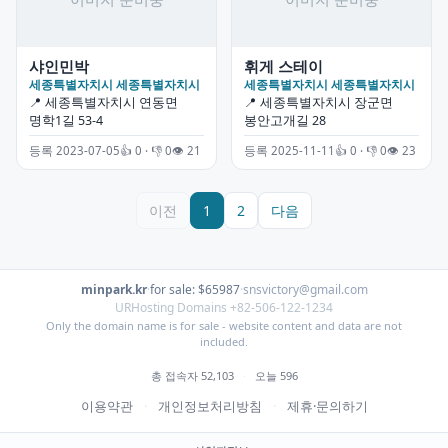
샤인민박
휘게 스테이
세종특별자치시 세종특별자치시
세종특별자치시 세종특별자치시
📍 세종특별자치시 연동면
📍 세종특별자치시 장군면
명학1길 53-4
봉안고개길 28
등록 2023-07-05
👍 0 · 👎 0
👁 21
등록 2025-11-11
👍 0 · 👎 0
👁 23
이전
1
2
다음
minpark.kr
·
for sale: $65987
·
snsvictory@gmail.com
URHosting Domains +82-506-122-1234
Only the domain name is for sale - website content and data are not
included.
총 접속자 52,103
·
오늘 596
이용약관
·
개인정보처리방침
·
제휴·문의하기