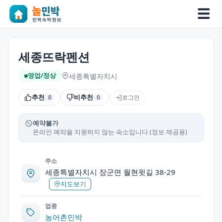
☰
세종뜨락펜션
세종특별자치시
영업/정상
추천
비추천
로그인
0
0
예약불가
온라인 예약을 지원하지 않는 숙소입니다 (정보 제공용)
주소
세종특별자치시 장군면 월현윗길 38-29
지도보기
업종
농어촌민박