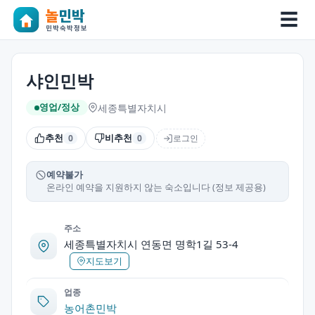
☰
샤인민박
세종특별자치시
영업/정상
추천
비추천
로그인
0
0
예약불가
온라인 예약을 지원하지 않는 숙소입니다 (정보 제공용)
주소
세종특별자치시 연동면 명학1길 53-4
지도보기
업종
농어촌민박