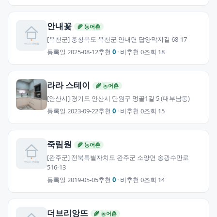
안내꽃
🌾 농어촌
[옥천군] 충청북도 옥천군 안내면 답양막지길 68-17
등록일 2025-08-12
추천
0
· 비추천 0
조회 18
라라 스테이
🌾 농어촌
[안산시] 경기도 안산시 단원구 멍골1길 5 (대부남동)
등록일 2023-09-22
추천
0
· 비추천 0
조회 15
죽림원
🌾 농어촌
[완주군] 전북특별자치도 완주군 소양면 송광수만로
516-13
등록일 2019-05-05
추천
0
· 비추천 0
조회 14
더브리앙뜨
🌾 농어촌