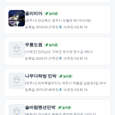
올리비아
🌾 농어촌
[경주시] 경상북도 경주시 보불로 66-14 (마동)
등록일 2019-03-27
추천
0
· 비추천 0
조회 14
무릉도원
🌾 농어촌
[구례군] 전라남도 구례군 토지면 문수길 382-2
등록일 2023-01-27
추천
0
· 비추천 0
조회 14
나무다락방 민박
🌾 농어촌
[제주시] 제주특별자치도 제주시 애월읍 납읍로2길 29-4
등록일 2015-07-06
추천
0
· 비추천 0
조회 14
솔바람펜션민박
🌾 농어촌
[봉화군] 경상북도 봉화군 춘양면 춘양로 1532-22