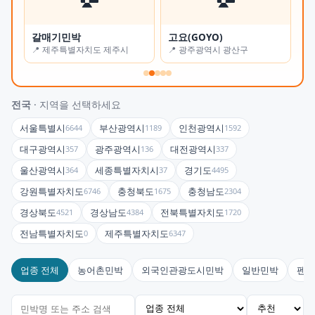
갈매기민박
고요(GOYO)
오
📍 제주특별자치도 제주시
📍 광주광역시 광산구
📍
전국
· 지역을 선택하세요
서울특별시
부산광역시
인천광역시
6644
1189
1592
대구광역시
광주광역시
대전광역시
357
136
337
울산광역시
세종특별자치시
경기도
364
37
4495
강원특별자치도
충청북도
충청남도
6746
1675
2304
경상북도
경상남도
전북특별자치도
4521
4384
1720
전남특별자치도
제주특별자치도
0
6347
업종 전체
농어촌민박
외국인관광도시민박
일반민박
펜션