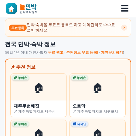
☰
민박·숙박을 무료로 등록도 하고 예약관리도 수수료
무료등록
없이 하세요!
전국 민박·숙박 정보
(창업 1년 이내 개인사업자
무료 광고
·
추천정보 무료 등록!
-
제휴문의하기
)
📌 추천 정보
🌾 농어촌
🌾 농어촌
🌾 
🏠
🏠
제주두번째집
오르막
쉼
📍 제주특별자치도 제주시
📍 제주특별자치도 서귀포시
📍
🌾 농어촌
🏙 외국인
🏙 
🏠
🏠