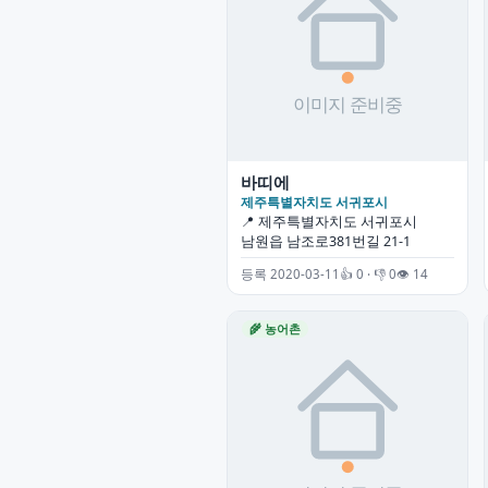
바띠에
제주특별자치도 서귀포시
📍 제주특별자치도 서귀포시
남원읍 남조로381번길 21-1
등록 2020-03-11
👍 0 · 👎 0
👁 14
🌾 농어촌