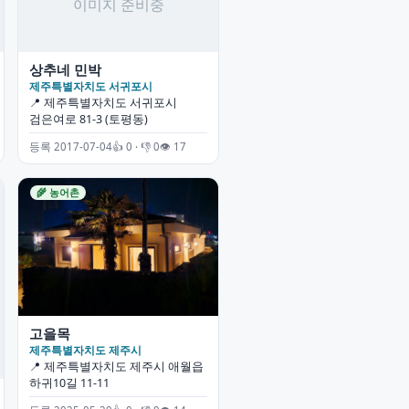
상추네 민박
제주특별자치도 서귀포시
📍 제주특별자치도 서귀포시
검은여로 81-3 (토평동)
등록 2017-07-04
👍 0 · 👎 0
👁 17
🌾 농어촌
고을목
제주특별자치도 제주시
📍 제주특별자치도 제주시 애월읍
하귀10길 11-11