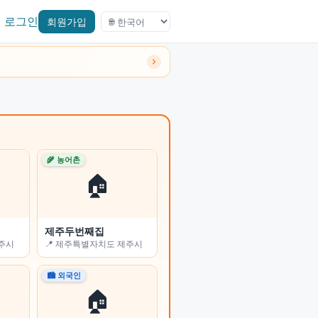
로그인
회원가입
🌾 농어촌
🌾 농어촌
🏠
🏠
제주두번째집
진부리 민박
전주시
📍 제주특별자치도 제주시
📍 강원특별자치도 고성군
🏙 외국인
🏙 외국인
🏠
🏠