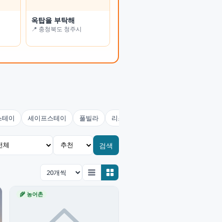
옥탑을 부탁해
온정여관(사랑채)
📍 충청북도 청주시
📍 전북특별자치도 남원시
스테이
세이프스테이
풀빌라
리조트
콘도미니엄
호스텔(유
검색
🌾 농어촌