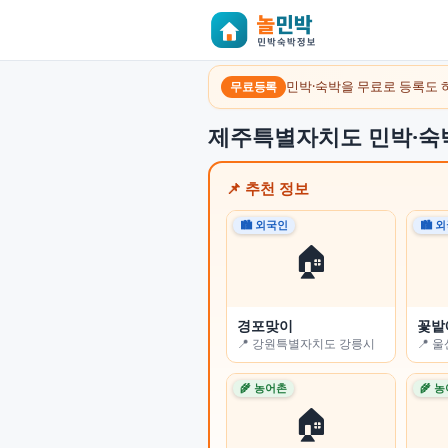
민박·숙박을 무료로 등록도 
무료등록
제주특별자치도 민박·숙
📌 추천 정보
🏙 외국인
🏙 외국인
🏙 
🏙 
🏠
🏠
경포맞이
오롯 스테이
꽃밭
꽃잠(
📍 강원특별자치도 강릉시
📍 부산광역시 수영구
📍 
📍 
🌾 농어촌
🏙 외국인
🌾 
🌾 
🏠
🏠