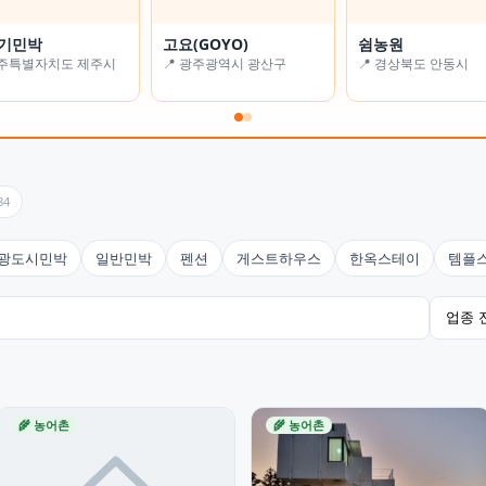
기민박
 풍경
고요(GOYO)
알로하 스테이
쉼농원
굿스테이
제주특별자치도 제주시
경기도 남양주시
📍 광주광역시 광산구
📍 서울특별시 강동구
📍 경상북도 안동시
📍 대구광역시 수성구
84
광도시민박
일반민박
펜션
게스트하우스
한옥스테이
템플
🌾 농어촌
🌾 농어촌