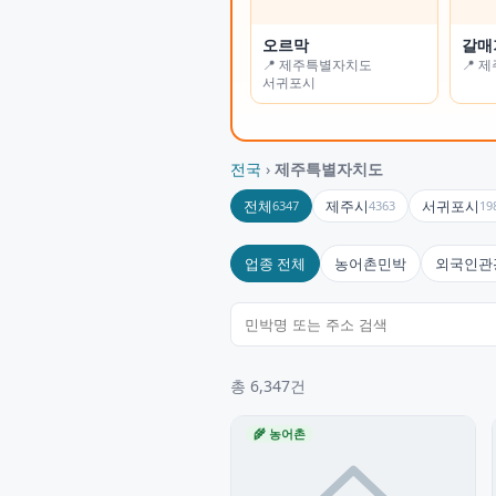
오르막
가든나인
갈매
하늘
📍 제주특별자치도
📍 인천광역시
📍 
📍 
서귀포시
전국
›
제주특별자치도
전체
제주시
서귀포시
6347
4363
19
업종 전체
농어촌민박
외국인관
총 6,347건
🌾 농어촌