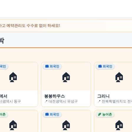
하고 예약관리도 수수료 없이 하세요!
박
외국인
외국인
🏙 외국인
🌾 농어촌
🏙 외국인
🌾 농어촌
🏠
🏠
🏠
🏠
🏠
🏠
에서
Flower-sleep)
봉봉하우스
전남고흥녹동바다노을보라펜션
그리니
경남용추민박
울산광역시 동구
충청남도 논산시
📍 대전광역시 유성구
📍 전라남도 고흥군
📍 전북특별자치도 
📍 경상남도 함양군
농어촌
농어촌
🏙 외국인
🏙 외국인
🌾 농어촌
🏙 외국인
🏠
🏠
🏠
🏠
🏠