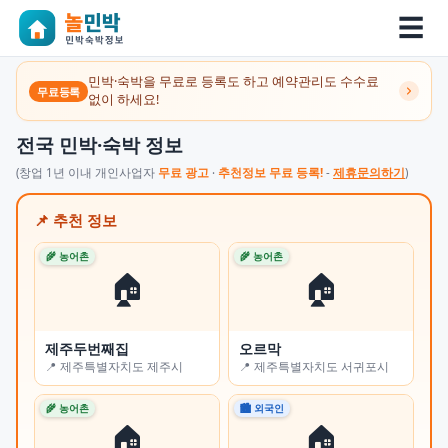
☰
민박·숙박을 무료로 등록도 하고 예약관리도 수수료
무료등록
없이 하세요!
전국 민박·숙박 정보
(창업 1년 이내 개인사업자
무료 광고
·
추천정보 무료 등록!
-
제휴문의하기
)
📌 추천 정보
🌾 농어촌
🌾 농어촌
🌾 
🏠
🏠
제주두번째집
오르막
쉼
📍 제주특별자치도 제주시
📍 제주특별자치도 서귀포시
📍
🌾 농어촌
🏙 외국인
🏙 
🏠
🏠