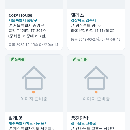
Cozy House
엘리스
서울특별시 중랑구
경상북도 경주시
📍 서울특별시 중랑구
📍 경상북도 경주시
동일로126길 17, 304호
하동분접안길 14-11 (하동)
(중화동, 세종에코그린)
등록 2019-03-27
👍 0 · 👎 0
👁 18
등록 2025-10-15
👍 0 · 👎 0
👁 15
🌾 농어촌
🌾 농어촌
빌레.꼿
웅진민박
제주특별자치도 서귀포시
전라남도 고흥군
📍 제주특별자치도 서귀포시
📍 전라남도 고흥군 금산면