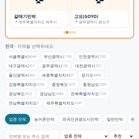
갈매기민박
고요(GOYO)
오
📍 제주특별자치도 제주시
📍 광주광역시 광산구
📍
전국
· 지역을 선택하세요
서울특별시
부산광역시
인천광역시
6644
1189
1592
대구광역시
광주광역시
대전광역시
357
136
337
울산광역시
세종특별자치시
경기도
364
37
4495
강원특별자치도
충청북도
충청남도
6746
1675
2304
경상북도
경상남도
전북특별자치도
4521
4384
1720
전남특별자치도
제주특별자치도
0
6347
업종 전체
농어촌민박
외국인관광도시민박
일반민박
펜션