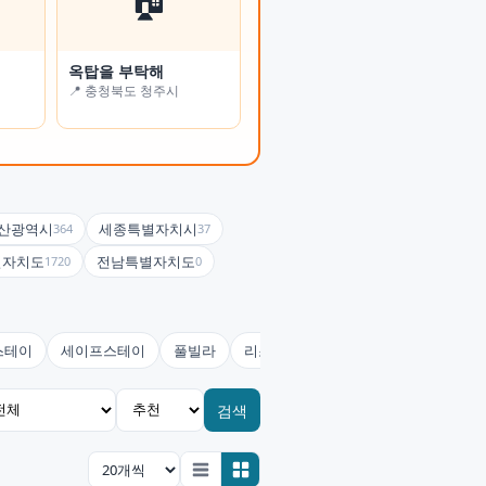
옥탑을 부탁해
온정여관(사랑채)
📍 충청북도 청주시
📍 전북특별자치도 남원시
산광역시
세종특별자치시
364
37
별자치도
전남특별자치도
1720
0
스테이
세이프스테이
풀빌라
리조트
콘도미니엄
호스텔(유
검색