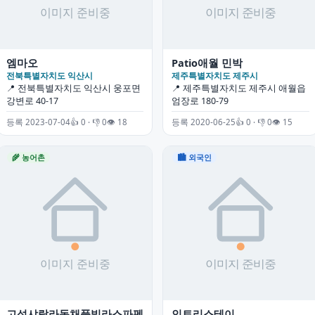
엠마오
Patio애월 민박
전북특별자치도 익산시
제주특별자치도 제주시
📍 전북특별자치도 익산시 웅포면
📍 제주특별자치도 제주시 애월읍
강변로 40-17
엄장로 180-79
등록 2023-07-04
👍 0 · 👎 0
👁 18
등록 2020-06-25
👍 0 · 👎 0
👁 15
🌾 농어촌
🏙 외국인
고성샤랄라독채풀빌라스파펜
인트리스테이