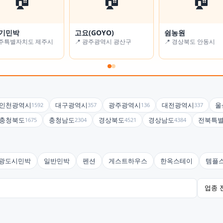
기민박
 풍경
고요(GOYO)
알로하 스테이
쉼농원
굿스테이
제주특별자치도 제주시
경기도 남양주시
📍 광주광역시 광산구
📍 서울특별시 강동구
📍 경상북도 안동시
📍 대구광역시 수성구
인천광역시
대구광역시
광주광역시
대전광역시
울
1592
357
136
337
충청북도
충청남도
경상북도
경상남도
전북특
1675
2304
4521
4384
광도시민박
일반민박
펜션
게스트하우스
한옥스테이
템플