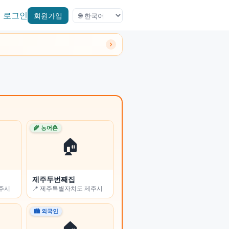
로그인
회원가입
🌾 농어촌
🌾 농어촌
🏠
🏠
제주두번째집
진부리 민박
전주시
📍 제주특별자치도 제주시
📍 강원특별자치도 고성군
🏙 외국인
🏙 외국인
🏠
🏠