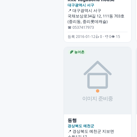
대구광역시 서구
📍 대구광역시 서구
국채보상로34길 12, 111동 703호
(중리동, 중리롯데캐슬)
☎ 0537417973
등록 2016-01-12
👍 0 · 👎 0
👁 15
🌾 농어촌
동행
경상북도 예천군
📍 경상북도 예천군 지보면
소화1길 17