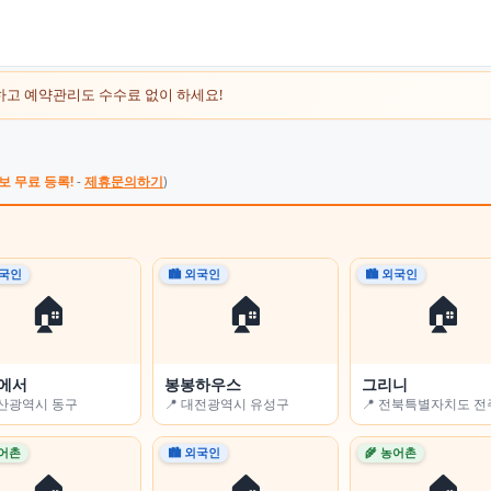
하고 예약관리도 수수료 없이 하세요!
보 무료 등록!
-
제휴문의하기
)
외국인
외국인
🏙 외국인
🌾 농어촌
🏙 외국인
🌾 농어촌
🏠
🏠
🏠
🏠
🏠
🏠
에서
Flower-sleep)
봉봉하우스
전남고흥녹동바다노을보라펜션
그리니
경남용추민박
울산광역시 동구
충청남도 논산시
📍 대전광역시 유성구
📍 전라남도 고흥군
📍 전북특별자치도 
📍 경상남도 함양군
농어촌
농어촌
🏙 외국인
🏙 외국인
🌾 농어촌
🏙 외국인
🏠
🏠
🏠
🏠
🏠