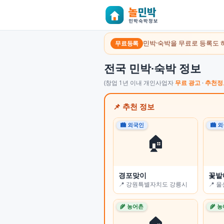
민박·숙박을 무료로 등록도 
무료등록
전국 민박·숙박 정보
(창업 1년 이내 개인사업자
무료 광고
·
추천정
📌 추천 정보
🏙 외국인
🏙 외국인
🏙 
🏙 
🏠
🏠
경포맞이
오롯 스테이
꽃밭
꽃잠(
📍 강원특별자치도 강릉시
📍 부산광역시 수영구
📍 
📍 
🌾 농어촌
🏙 외국인
🌾 
🌾 
🏠
🏠