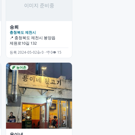
송뢰
충청북도 제천시
📍 충청북도 제천시 봉양읍
제원로10길 132
등록 2024-05-02
👍 0 · 👎 0
👁 15
🌾 농어촌
용이네