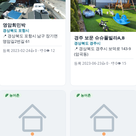
영암회민박
경상북도 포항시
📍 경상북도 포항시 남구 장기면
경주 보문 슈슈풀빌라A,B
영암길2번길 61
경상북도 경주시
📍 경상북도 경주시 보덕로 143-9
등록 2023-02-24
👍 0 · 👎 0
👁 12
(암곡동)
등록 2023-06-23
👍 0 · 👎 0
👁 15
🌾 농어촌
🌾 농어촌