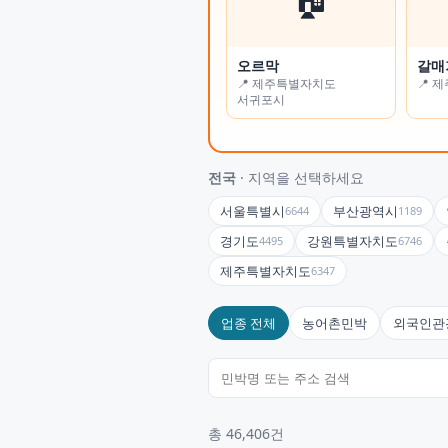
오르막
가든나인
갈매
하늘
📍 제주특별자치도
📍 인천광역시
📍 
📍 
서귀포시
전국
· 지역을 선택하세요
서울특별시
부산광역시
6644
1189
경기도
강원특별자치도
4495
6746
제주특별자치도
6347
업종 전체
농어촌민박
외국인관
총 46,406건