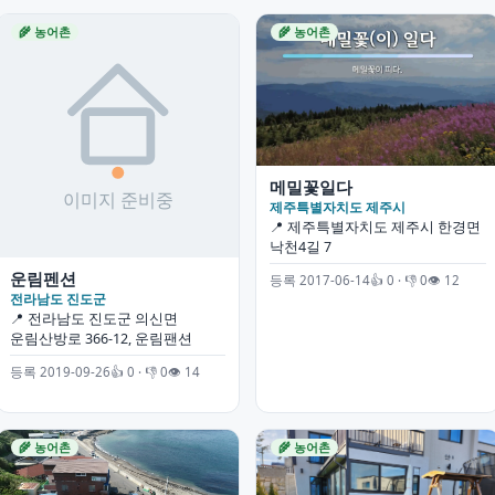
🌾 농어촌
🌾 농어촌
메밀꽃일다
제주특별자치도 제주시
📍 제주특별자치도 제주시 한경면
낙천4길 7
운림펜션
등록 2017-06-14
👍 0 · 👎 0
👁 12
전라남도 진도군
📍 전라남도 진도군 의신면
운림산방로 366-12, 운림팬션
등록 2019-09-26
👍 0 · 👎 0
👁 14
🌾 농어촌
🌾 농어촌