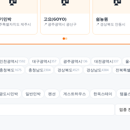
기민박
 풍경
고요(GOYO)
알로하 스테이
쉼농원
굿스테이
제주특별자치도 제주시
경기도 남양주시
📍 광주광역시 광산구
📍 서울특별시 강동구
📍 경상북도 안동시
📍 대구광역시 수성구
인천광역시
대구광역시
광주광역시
대전광역시
울
1592
357
136
337
충청북도
충청남도
경상북도
경상남도
전북특
1675
2304
4521
4384
광도시민박
일반민박
펜션
게스트하우스
한옥스테이
템플