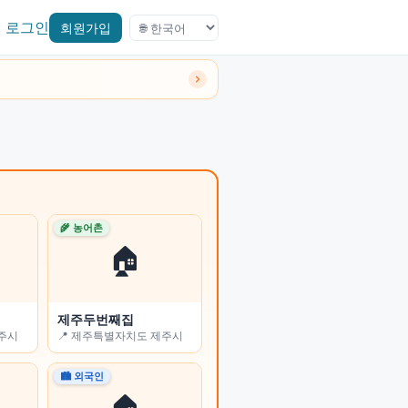
로그인
회원가입
🌾 농어촌
🌾 농어촌
🏠
🏠
제주두번째집
진부리 민박
전주시
📍 제주특별자치도 제주시
📍 강원특별자치도 고성군
🏙 외국인
🏙 외국인
🏠
🏠