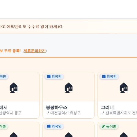
하고 예약관리도 수수료 없이 하세요!
보 무료 등록!
-
제휴문의하기
)
외국인
외국인
🏙 외국인
🌾 농어촌
🏙 외국인
🌾 농어촌
🏠
🏠
🏠
🏠
🏠
🏠
에서
Flower-sleep)
봉봉하우스
전남고흥녹동바다노을보라펜션
그리니
경남용추민박
울산광역시 동구
충청남도 논산시
📍 대전광역시 유성구
📍 전라남도 고흥군
📍 전북특별자치도 
📍 경상남도 함양군
농어촌
농어촌
🏙 외국인
🏙 외국인
🌾 농어촌
🏙 외국인
🏠
🏠
🏠
🏠
🏠