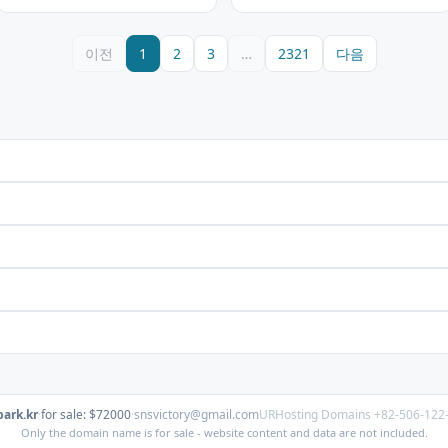
이전
1
2
3
…
2321
다음
ark.kr
·
for sale: $72000
·
snsvictory@gmail.com
URHosting Domains +82-506-122
Only the domain name is for sale - website content and data are not included.