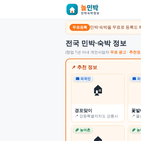
민박·숙박을 무료로 등록도 
무료등록
전국 민박·숙박 정보
(창업 1년 이내 개인사업자
무료 광고
·
추천정
📌 추천 정보
🏙 외국인
🏙 외국인
🏙 
🏙 
🏠
🏠
경포맞이
오롯 스테이
꽃밭
꽃잠(
📍 강원특별자치도 강릉시
📍 부산광역시 수영구
📍 
📍 
🌾 농어촌
🏙 외국인
🌾 
🌾 
🏠
🏠