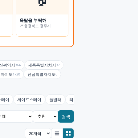
옥탑을 부탁해
온정여관(사랑채)
📍 충청북도 청주시
📍 전북특별자치도 남원시
산광역시
세종특별자치시
364
37
별자치도
전남특별자치도
1720
0
스테이
세이프스테이
풀빌라
리조트
콘도미니엄
호스텔(유
검색