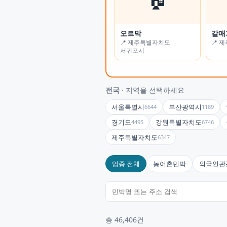
오르막
가든나인
갈매
하늘
📍 제주특별자치도
📍 인천광역시
📍 
📍 
서귀포시
전국
· 지역을 선택하세요
서울특별시
부산광역시
6644
1189
경기도
강원특별자치도
4495
6746
제주특별자치도
6347
업종 전체
농어촌민박
외국인관
총 46,406건