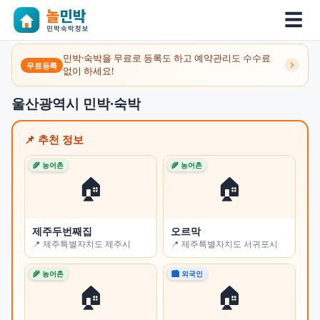
☰
민박·숙박을 무료로 등록도 하고 예약관리도 수수료
무료등록
없이 하세요!
울산광역시 민박·숙박
📌 추천 정보
🌾 농어촌
🌾 농어촌
🌾 
🏠
🏠
제주두번째집
오르막
쉼
📍 제주특별자치도 제주시
📍 제주특별자치도 서귀포시
📍
🌾 농어촌
🏙 외국인
🏙 
🏠
🏠