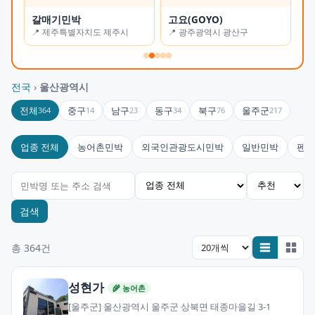
갈매기민박
고요(GOYO)
오
📍 제주특별자치도 제주시
📍 광주광역시 광산구
📍
전국
›
울산광역시
전체
중구
남구
동구
북구
울주군
364
14
23
34
76
217
업종 전체
농어촌민박
외국인관광도시민박
일반민박
펜션
검색
총 364건
성현가
🌾 농어촌
[울주군] 울산광역시 울주군 상북면 태종마을길 3-1