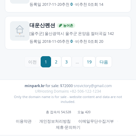
등록일 2017-11-20
추천
0
· 비추천 0
조회 14
대운산펜션
🌾 농어촌
[울주군] 울산광역시 울주군 온양읍 절터곡길 142
등록일 2018-11-05
추천
0
· 비추천 0
조회 20
이전
1
2
3
…
19
다음
minpark.kr
·
for sale: $72000
·
snsvictory@gmail.com
URHosting Domains +82-506-122-1234
Only the domain name is for sale - website content and data are not
included.
총 접속자 54,528
·
오늘 420
이용약관
·
개인정보처리방침
·
이메일무단수집거부
·
제휴·문의하기