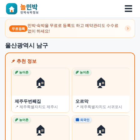
☰
민박·숙박을 무료로 등록도 하고 예약관리도 수수료
무료등록
없이 하세요!
울산광역시 남구
📌 추천 정보
🌾 농어촌
🌾 농어촌
🌾 
🏠
🏠
제주두번째집
오르막
쉼
📍 제주특별자치도 제주시
📍 제주특별자치도 서귀포시
📍
🌾 농어촌
🏙 외국인
🏙 
🏠
🏠