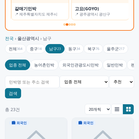
갈매기민박
고요(GOYO)
오
📍 제주특별자치도 제주시
📍 광주광역시 광산구
📍
전국
›
울산광역시
› 남구
전체
중구
남구
동구
북구
울주군
364
14
23
34
76
217
업종 전체
농어촌민박
외국인관광도시민박
일반민박
펜션
검색
총 23건
🏙 외국인
🏙 외국인