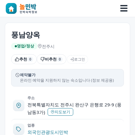
☰
풍남양옥
전주시
영업/정상
추천
비추천
로그인
0
0
예약불가
온라인 예약을 지원하지 않는 숙소입니다 (정보 제공용)
주소
전북특별자치도 전주시 완산구 은행로 29-9 (풍
남동3가)
지도보기
업종
외국인관광도시민박