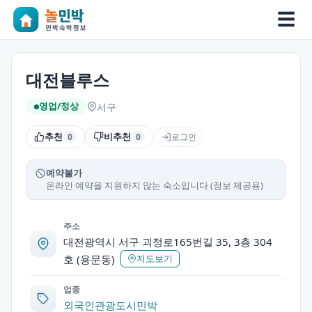
☰
대전블루스
서구
영업/정상
추천
비추천
로그인
0
0
예약불가
온라인 예약을 지원하지 않는 숙소입니다 (정보 제공용)
주소
대전광역시 서구 괴정로165번길 35, 3층 304
호 (용문동)
지도보기
업종
외국인관광도시민박