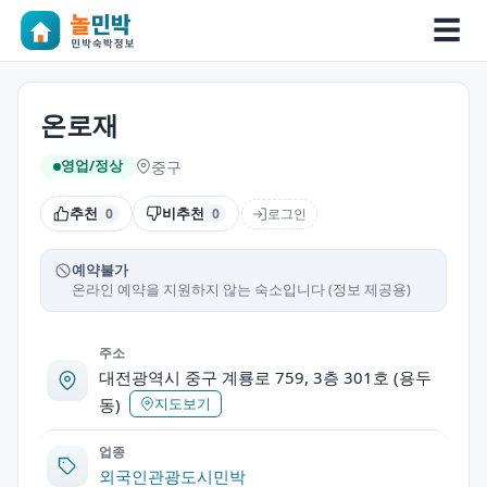
☰
온로재
중구
영업/정상
추천
비추천
로그인
0
0
예약불가
온라인 예약을 지원하지 않는 숙소입니다 (정보 제공용)
주소
대전광역시 중구 계룡로 759, 3층 301호 (용두
동)
지도보기
업종
외국인관광도시민박