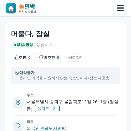
☰
머물다, 잠실
송파구
영업/정상
추천
비추천
로그인
0
0
예약불가
온라인 예약을 지원하지 않는 숙소입니다 (정보 제공용)
주소
서울특별시 송파구 올림픽로12길 26, 1층 (잠실
동)
지도보기
업종
외국인관광도시민박