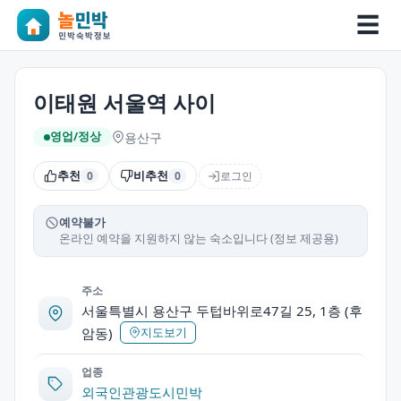
☰
이태원 서울역 사이
용산구
영업/정상
추천
비추천
로그인
0
0
예약불가
온라인 예약을 지원하지 않는 숙소입니다 (정보 제공용)
주소
서울특별시 용산구 두텁바위로47길 25, 1층 (후
암동)
지도보기
업종
외국인관광도시민박