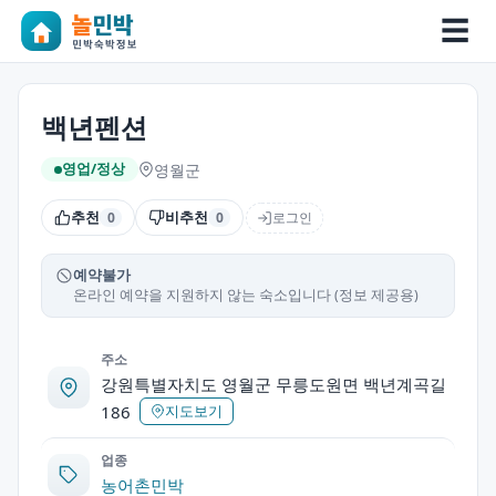
☰
백년펜션
영월군
영업/정상
추천
비추천
로그인
0
0
예약불가
온라인 예약을 지원하지 않는 숙소입니다 (정보 제공용)
주소
강원특별자치도 영월군 무릉도원면 백년계곡길
186
지도보기
업종
농어촌민박