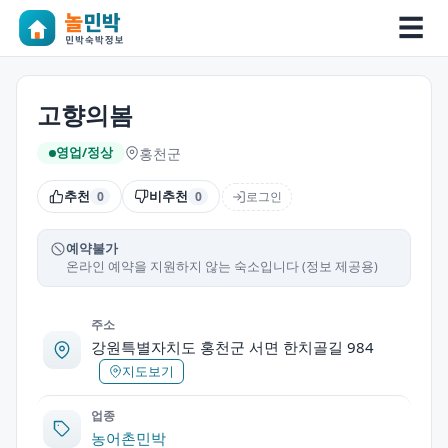
☰
고향의봄
홍천군
영업/정상
추천
비추천
로그인
0
0
예약불가
온라인 예약을 지원하지 않는 숙소입니다 (정보 제공용)
주소
강원특별자치도 홍천군 서면 한치골길 984
지도보기
업종
농어촌민박