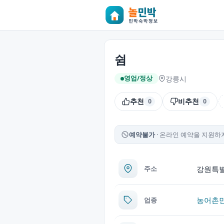
쉼
강릉시
영업/정상
추천
비추천
0
0
예약불가
온라인 예약을 지원하지
강원특별
주소
농어촌
업종