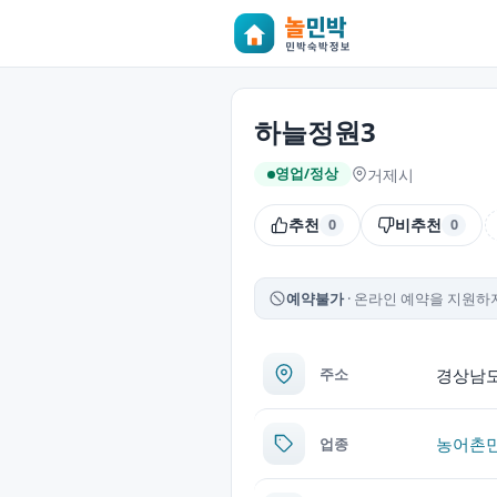
하늘정원3
거제시
영업/정상
추천
비추천
0
0
예약불가
온라인 예약을 지원하지
경상남도
주소
농어촌
업종