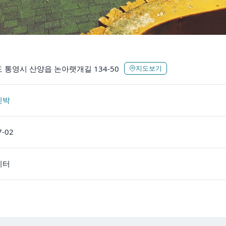
 통영시 산양읍 논아랫개길 134-50
지도보기
민박
7-02
이터