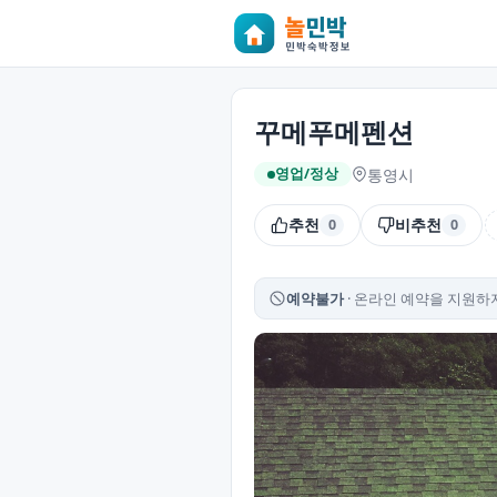
꾸메푸메펜션
통영시
영업/정상
추천
비추천
0
0
예약불가
온라인 예약을 지원하지