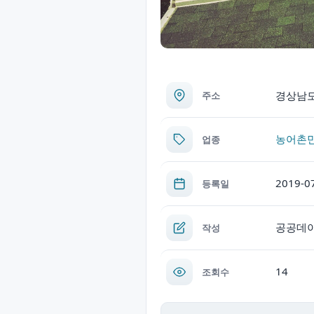
경상남도
주소
농어촌
업종
2019-0
등록일
공공데
작성
14
조회수