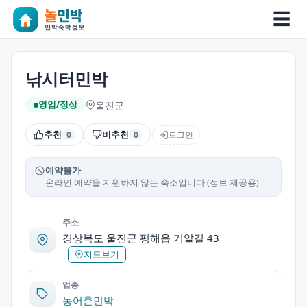
☰
낚시터민박
울진군
영업/정상
추천
비추천
로그인
0
0
예약불가
온라인 예약을 지원하지 않는 숙소입니다 (정보 제공용)
주소
경상북도 울진군 평해읍 기알길 43
지도보기
업종
농어촌민박