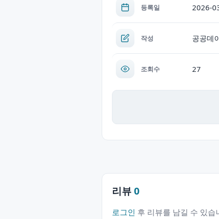
2026-0
등록일
공공데
작성
27
조회수
리뷰
0
로그인
후 리뷰를 남길 수 있습