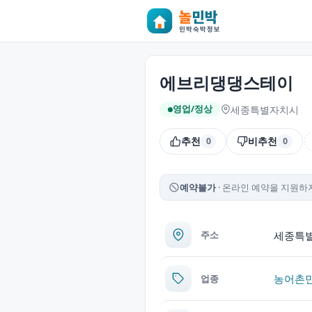
에브리댕댕스테이
세종특별자치시
영업/정상
추천
비추천
0
0
예약불가
온라인 예약을 지원하지
세종특별
주소
농어촌
업종