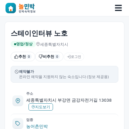
☰
스테이인터뷰 노호
세종특별자치시
영업/정상
추천
비추천
로그인
0
0
예약불가
온라인 예약을 지원하지 않는 숙소입니다 (정보 제공용)
주소
세종특별자치시 부강면 금강자전거길 13038
지도보기
업종
농어촌민박