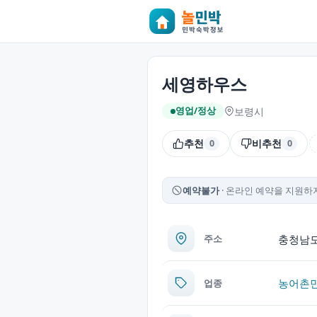
세영하우스
보령시
영업/정상
추천
비추천
0
0
예약불가
온라인 예약을 지원하지
충청남도
주소
농어촌
업종