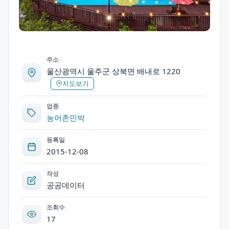
주소
울산광역시 울주군 상북면 배내로 1220
지도보기
업종
농어촌민박
등록일
2015-12-08
작성
공공데이터
조회수
17