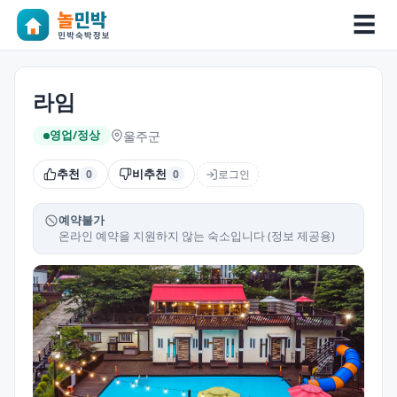
☰
라임
울주군
영업/정상
추천
비추천
로그인
0
0
예약불가
온라인 예약을 지원하지 않는 숙소입니다 (정보 제공용)