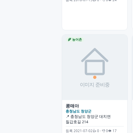
🌾 농어촌
콩매아
충청남도 청양군
📍 충청남도 청양군 대치면
칠갑호길 214
등록 2021-07-02
👍 0 · 👎 0
👁 17