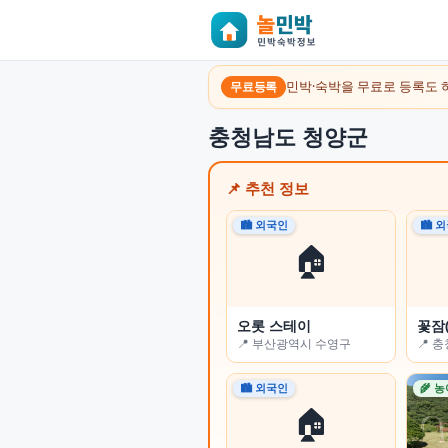
민박·숙박을 무료로 등록도 
무료등록
충청남도 청양군
📌 추천 정보
🏙 외국인
🏙 외국인
🏙 
🏙 
🏠
🏠
경포맞이
오롯 스테이
꽃밭
꽃잠(
📍 강원특별자치도 강릉시
📍 부산광역시 수영구
📍 
📍 
🌾 농어촌
🏙 외국인
🌾 
🌾 
🏠
🏠