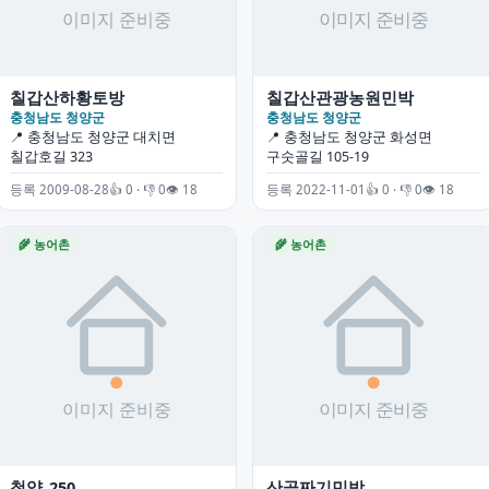
칠갑산하황토방
칠갑산관광농원민박
충청남도 청양군
충청남도 청양군
📍 충청남도 청양군 대치면
📍 충청남도 청양군 화성면
칠갑호길 323
구숫골길 105-19
등록 2009-08-28
👍 0 · 👎 0
👁 18
등록 2022-11-01
👍 0 · 👎 0
👁 18
🌾 농어촌
🌾 농어촌
청양_250
산골짜기민박