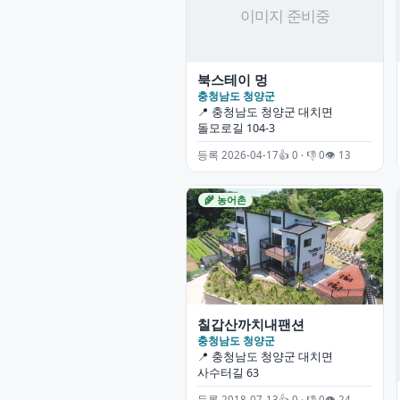
북스테이 멍
충청남도 청양군
📍 충청남도 청양군 대치면
돌모로길 104-3
등록 2026-04-17
👍 0 · 👎 0
👁 13
🌾 농어촌
칠갑산까치내팬션
충청남도 청양군
📍 충청남도 청양군 대치면
사수터길 63
등록 2018-07-13
👍 0 · 👎 0
👁 24