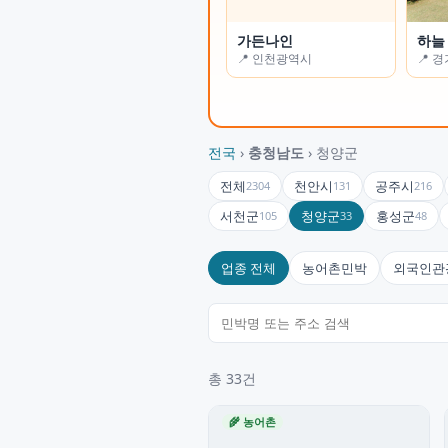
오르막
가든나인
갈매
하늘
📍 제주특별자치도
📍 인천광역시
📍 
📍 
서귀포시
전국
›
충청남도
› 청양군
전체
천안시
공주시
2304
131
216
서천군
청양군
홍성군
105
33
48
업종 전체
농어촌민박
외국인관
총 33건
🌾 농어촌