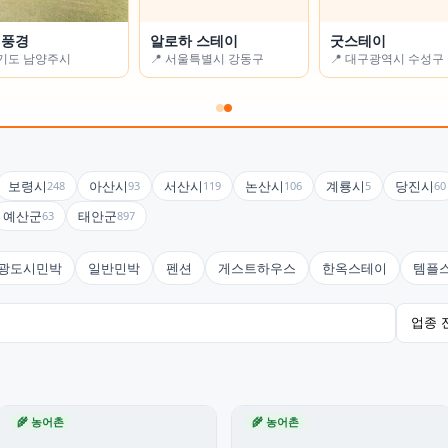
기민박
 풍경
고요(GOYO)
알로하 스테이
쉼농원
굿스테이
제주특별자치도 제주시
경기도 남양주시
📍 광주광역시 광산구
📍 서울특별시 강동구
📍 경상북도 안동시
📍 대구광역시 수성구
보령시
아산시
서산시
논산시
계룡시
당진시
248
93
119
106
5
60
예산군
태안군
63
897
광도시민박
일반민박
펜션
게스트하우스
한옥스테이
템플
🌾 농어촌
🌾 농어촌