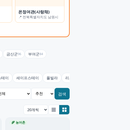
옥탑을 부탁해
온정여관(사랑채)
📍 충청북도 청주시
📍 전북특별자치도 남원시
금산군
부여군
96
84
스테이
세이프스테이
풀빌라
리조트
콘도미니엄
호스텔(유
검색
🌾 농어촌