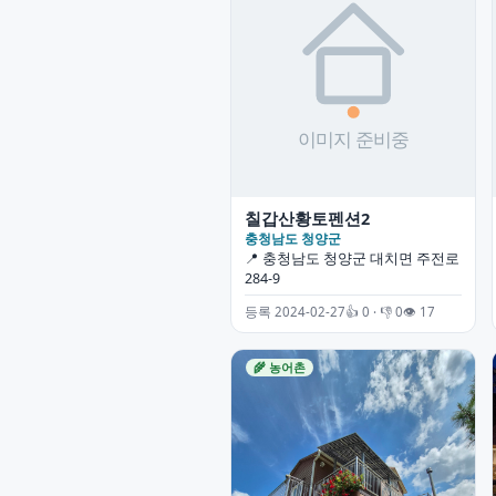
칠갑산황토펜션2
충청남도 청양군
📍 충청남도 청양군 대치면 주전로
284-9
등록 2024-02-27
👍 0 · 👎 0
👁 17
🌾 농어촌