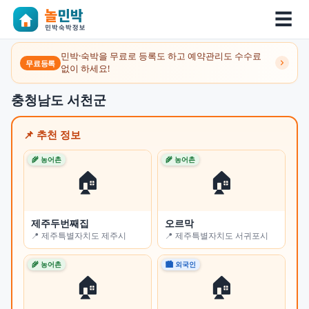
☰
민박·숙박을 무료로 등록도 하고 예약관리도 수수료
무료등록
없이 하세요!
충청남도 서천군
📌 추천 정보
🌾 농어촌
🌾 농어촌
🌾 
🏠
🏠
제주두번째집
오르막
쉼
📍 제주특별자치도 제주시
📍 제주특별자치도 서귀포시
📍
🌾 농어촌
🏙 외국인
🏙 
🏠
🏠