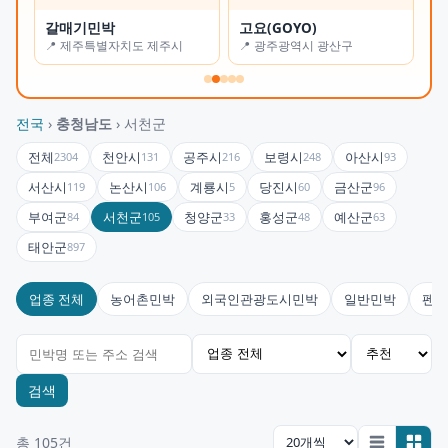
갈매기민박
고요(GOYO)
오
📍 제주특별자치도 제주시
📍 광주광역시 광산구
📍
전국
›
충청남도
› 서천군
전체
천안시
공주시
보령시
아산시
2304
131
216
248
93
서산시
논산시
계룡시
당진시
금산군
119
106
5
60
96
부여군
서천군
청양군
홍성군
예산군
84
105
33
48
63
태안군
897
업종 전체
농어촌민박
외국인관광도시민박
일반민박
펜션
검색
총 105건