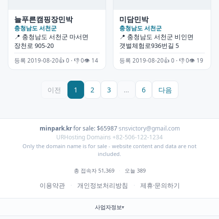
늘푸른캠핑장민박
미담민박
충청남도 서천군
충청남도 서천군
📍 충청남도 서천군 마서면
📍 충청남도 서천군 비인면
장천로 905-20
갯벌체험로936번길 5
등록 2019-08-20
👍 0 · 👎 0
👁 14
등록 2019-08-20
👍 0 · 👎 0
👁 19
이전
1
2
3
…
6
다음
minpark.kr
·
for sale: $65987
·
snsvictory@gmail.com
URHosting Domains +82-506-122-1234
Only the domain name is for sale - website content and data are not
included.
총 접속자 51,369
·
오늘 389
이용약관
·
개인정보처리방침
·
제휴·문의하기
사업자정보