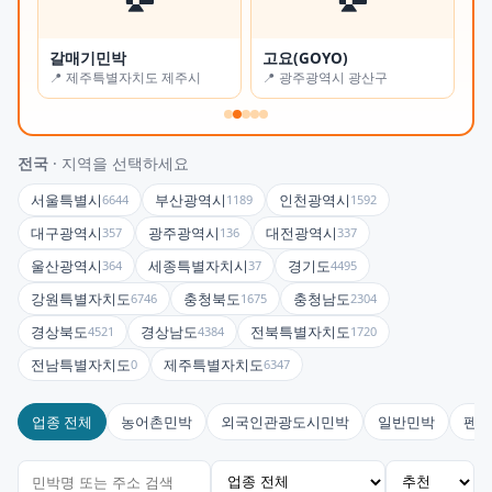
갈매기민박
고요(GOYO)
오
📍 제주특별자치도 제주시
📍 광주광역시 광산구
📍
전국
· 지역을 선택하세요
서울특별시
부산광역시
인천광역시
6644
1189
1592
대구광역시
광주광역시
대전광역시
357
136
337
울산광역시
세종특별자치시
경기도
364
37
4495
강원특별자치도
충청북도
충청남도
6746
1675
2304
경상북도
경상남도
전북특별자치도
4521
4384
1720
전남특별자치도
제주특별자치도
0
6347
업종 전체
농어촌민박
외국인관광도시민박
일반민박
펜션