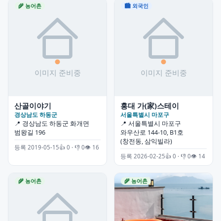
🌾 농어촌
🏙 외국인
산골이야기
홍대 가(家)스테이
경상남도 하동군
서울특별시 마포구
📍 경상남도 하동군 화개면
📍 서울특별시 마포구
범왕길 196
와우산로 144-10, B1호
(창전동, 삼익빌라)
등록 2019-05-15
👍 0 · 👎 0
👁 16
등록 2026-02-25
👍 0 · 👎 0
👁 14
🌾 농어촌
🌾 농어촌