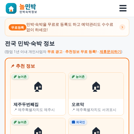
☰
민박·숙박을 무료로 등록도 하고 예약관리도 수수료
무료등록
없이 하세요!
전국 민박·숙박 정보
(창업 1년 이내 개인사업자
무료 광고
·
추천정보 무료 등록!
-
제휴문의하기
)
📌 추천 정보
🌾 농어촌
🌾 농어촌
🌾 
🏠
🏠
제주두번째집
오르막
쉼
📍 제주특별자치도 제주시
📍 제주특별자치도 서귀포시
📍
🌾 농어촌
🏙 외국인
🏙 
🏠
🏠