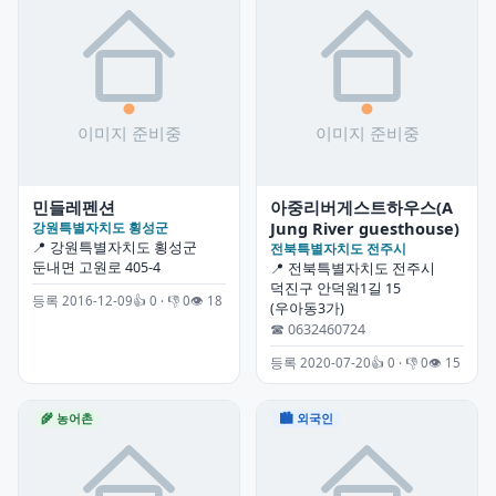
민들레펜션
아중리버게스트하우스(A
Jung River guesthouse)
강원특별자치도 횡성군
📍 강원특별자치도 횡성군
전북특별자치도 전주시
둔내면 고원로 405-4
📍 전북특별자치도 전주시
덕진구 안덕원1길 15
등록 2016-12-09
👍 0 · 👎 0
👁 18
(우아동3가)
☎ 0632460724
등록 2020-07-20
👍 0 · 👎 0
👁 15
🌾 농어촌
🏙 외국인