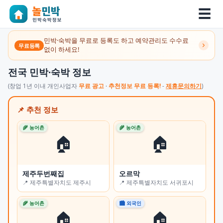
☰
민박·숙박을 무료로 등록도 하고 예약관리도 수수료
무료등록
없이 하세요!
전국 민박·숙박 정보
(창업 1년 이내 개인사업자
무료 광고
·
추천정보 무료 등록!
-
제휴문의하기
)
📌 추천 정보
🌾 농어촌
🌾 농어촌
🌾 
🏠
🏠
제주두번째집
오르막
쉼
📍 제주특별자치도 제주시
📍 제주특별자치도 서귀포시
📍
🌾 농어촌
🏙 외국인
🏙 
🏠
🏠