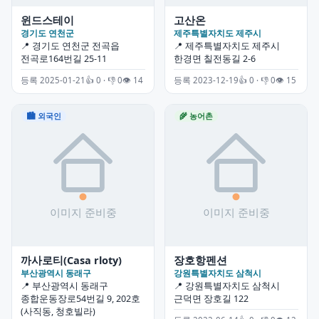
윈드스테이
고산온
경기도 연천군
제주특별자치도 제주시
📍 경기도 연천군 전곡읍
📍 제주특별자치도 제주시
전곡로164번길 25-11
한경면 칠전동길 2-6
등록 2025-01-21
👍 0 · 👎 0
👁 14
등록 2023-12-19
👍 0 · 👎 0
👁 15
🏙 외국인
🌾 농어촌
까사로티(Casa rloty)
장호항펜션
부산광역시 동래구
강원특별자치도 삼척시
📍 부산광역시 동래구
📍 강원특별자치도 삼척시
종합운동장로54번길 9, 202호
근덕면 장호길 122
(사직동, 청호빌라)