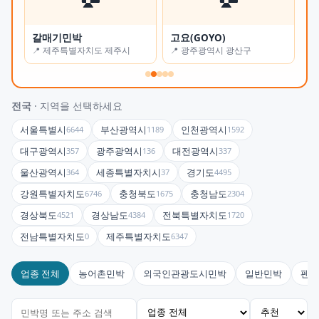
갈매기민박
고요(GOYO)
오
📍 제주특별자치도 제주시
📍 광주광역시 광산구
📍
전국
· 지역을 선택하세요
서울특별시
부산광역시
인천광역시
6644
1189
1592
대구광역시
광주광역시
대전광역시
357
136
337
울산광역시
세종특별자치시
경기도
364
37
4495
강원특별자치도
충청북도
충청남도
6746
1675
2304
경상북도
경상남도
전북특별자치도
4521
4384
1720
전남특별자치도
제주특별자치도
0
6347
업종 전체
농어촌민박
외국인관광도시민박
일반민박
펜션