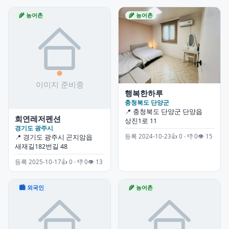
🌾 농어촌
🌾 농어촌
행복한하루
충청북도 단양군
📍 충청북도 단양군 단양읍
희연레저펜션
상진1로 11
경기도 광주시
등록 2024-10-23
👍 0 · 👎 0
👁 15
📍 경기도 광주시 곤지암읍
새재길182번길 48
등록 2025-10-17
👍 0 · 👎 0
👁 13
🏙 외국인
🌾 농어촌