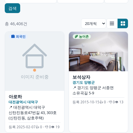
검색
총 46,406건
🏙 외국인
🌾 농어촌
보석상자
경기도 양평군
📍 경기도 양평군 서종면
소유곡길 5-9
아로하
대전광역시 대덕구
등록 2015-10-15
👍 0 · 👎 0
👁 13
📍 대전광역시 대덕구
신탄진동로47번길 43, 303호
(신탄진동, 삼호주택)
등록 2025-02-07
👍 0 · 👎 0
👁 19