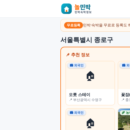
민박·숙박을 무료로 등록도 
무료등록
서울특별시 종로구
📌 추천 정보
🏙 외국인
🏙 외국인
🏙 
🏙 
🏠
🏠
경포맞이
오롯 스테이
꽃밭
꽃잠(
📍 강원특별자치도 강릉시
📍 부산광역시 수영구
📍 
📍 
🌾 농어촌
🏙 외국인
🌾 
🌾 
🏠
🏠