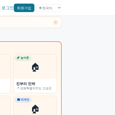
로그인
회원가입
🌾 농어촌
🌾 농어촌
🏠
🏠
제주두번째집
진부리 민박
전주시
📍 제주특별자치도 제주시
📍 강원특별자치도 고성군
🏙 외국인
🏙 외국인
🏠
🏠