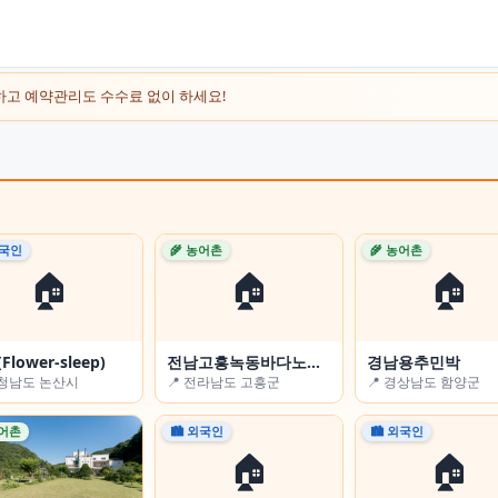
하고 예약관리도 수수료 없이 하세요!
외국인
외국인
🏙 외국인
🌾 농어촌
🏙 외국인
🌾 농어촌
🏠
🏠
🏠
🏠
🏠
🏠
에서
Flower-sleep)
봉봉하우스
전남고흥녹동바다노을보라펜션
그리니
경남용추민박
울산광역시 동구
충청남도 논산시
📍 대전광역시 유성구
📍 전라남도 고흥군
📍 전북특별자치도 
📍 경상남도 함양군
농어촌
농어촌
🏙 외국인
🏙 외국인
🌾 농어촌
🏙 외국인
🏠
🏠
🏠
🏠
🏠