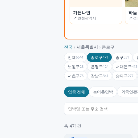
오르막
가든나인
갈매
하늘
📍 제주특별자치도
📍 인천광역시
📍 
📍 
서귀포시
전국
›
서울특별시
› 종로구
전체
종로구
중구
6644
471
351
노원구
은평구
서대문구
28
124
413
서초구
강남구
송파구
76
341
277
업종 전체
농어촌민박
외국인관
총 471건