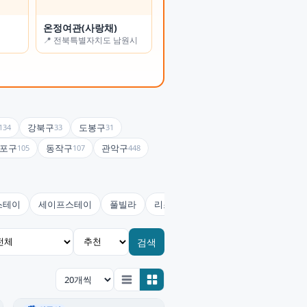
옥탑을 부탁해
온정여관(사랑채)
📍 충청북도 청주시
📍 전북특별자치도 남원시
강북구
도봉구
134
33
31
포구
동작구
관악구
105
107
448
스테이
세이프스테이
풀빌라
리조트
콘도미니엄
호스텔(유
검색