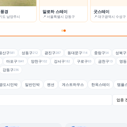
기민박
 풍경
고요(GOYO)
알로하 스테이
쉼농원
굿스테이
제주특별자치도 제주시
경기도 남양주시
📍 광주광역시 광산구
📍 서울특별시 강동구
📍 경상북도 안동시
📍 대구광역시 수성구
용산구
성동구
광진구
동대문구
중랑구
성북구
581
212
287
114
54
마포구
양천구
강서구
구로구
금천구
영등
1841
102
182
83
13
강동구
236
광도시민박
일반민박
펜션
게스트하우스
한옥스테이
템플