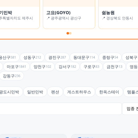
기민박
 풍경
고요(GOYO)
알로하 스테이
쉼농원
굿스테이
제주특별자치도 제주시
경기도 남양주시
📍 광주광역시 광산구
📍 서울특별시 강동구
📍 경상북도 안동시
📍 대구광역시 수성구
용산구
성동구
광진구
동대문구
중랑구
성북구
581
212
287
114
54
마포구
양천구
강서구
구로구
금천구
영등
1841
102
182
83
13
강동구
236
광도시민박
일반민박
펜션
게스트하우스
한옥스테이
템플