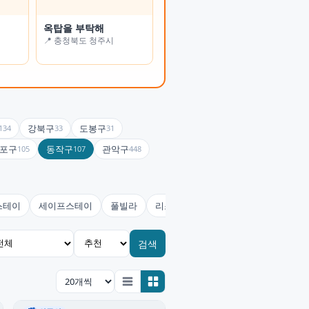
옥탑을 부탁해
온정여관(사랑채)
📍 충청북도 청주시
📍 전북특별자치도 남원시
강북구
도봉구
134
33
31
포구
동작구
관악구
105
107
448
스테이
세이프스테이
풀빌라
리조트
콘도미니엄
호스텔(유
검색