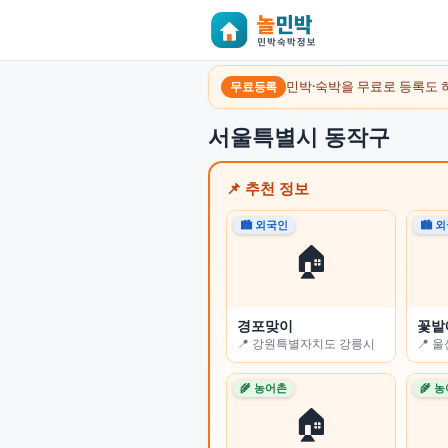
민박·숙박을 무료로 등록도 
무료등록
서울특별시 동작구
📌 추천 정보
🏙 외국인
🏙 외국인
🏙 
🏙 
🏠
🏠
경포맞이
오롯 스테이
꽃밭
꽃잠(
📍 강원특별자치도 강릉시
📍 부산광역시 수영구
📍 
📍 
🌾 농어촌
🏙 외국인
🌾 
🌾 
🏠
🏠