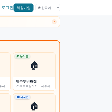
로그인
회원가입
🌾 농어촌
🌾 농어촌
🏠
🏠
제주두번째집
진부리 민박
전주시
📍 제주특별자치도 제주시
📍 강원특별자치도 고성군
🏙 외국인
🏙 외국인
🏠
🏠