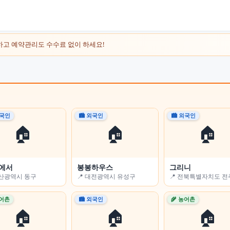
하고 예약관리도 수수료 없이 하세요!
외국인
외국인
🏙 외국인
🌾 농어촌
🏙 외국인
🌾 농어촌
🏠
🏠
🏠
🏠
🏠
🏠
에서
Flower-sleep)
봉봉하우스
전남고흥녹동바다노을보라펜션
그리니
경남용추민박
울산광역시 동구
충청남도 논산시
📍 대전광역시 유성구
📍 전라남도 고흥군
📍 전북특별자치도 
📍 경상남도 함양군
농어촌
농어촌
🏙 외국인
🏙 외국인
🌾 농어촌
🏙 외국인
🏠
🏠
🏠
🏠
🏠