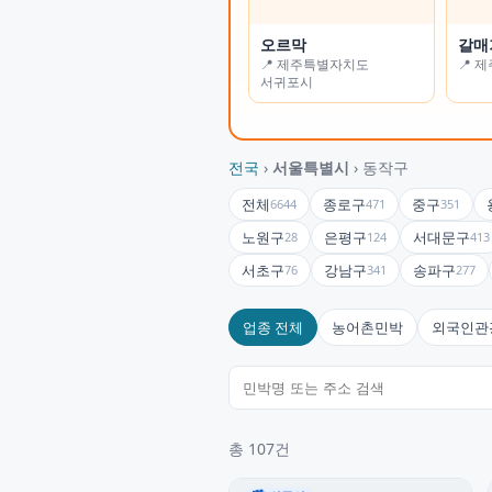
오르막
가든나인
갈매
하늘
📍 제주특별자치도
📍 인천광역시
📍 
📍 
서귀포시
전국
›
서울특별시
› 동작구
전체
종로구
중구
6644
471
351
노원구
은평구
서대문구
28
124
413
서초구
강남구
송파구
76
341
277
업종 전체
농어촌민박
외국인관
총 107건