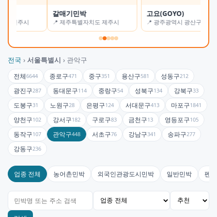
갈매기민박
고요(GOYO)
오
📍 제주특별자치도 제주시
📍 광주광역시 광산구
📍
전국
›
서울특별시
› 관악구
전체
종로구
중구
용산구
성동구
6644
471
351
581
212
광진구
동대문구
중랑구
성북구
강북구
287
114
54
134
33
도봉구
노원구
은평구
서대문구
마포구
31
28
124
413
1841
양천구
강서구
구로구
금천구
영등포구
102
182
83
13
105
동작구
관악구
서초구
강남구
송파구
107
448
76
341
277
강동구
236
업종 전체
농어촌민박
외국인관광도시민박
일반민박
펜션