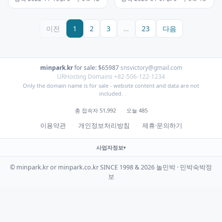
이전
1
2
3
…
23
다음
minpark.kr
·
for sale: $65987
·
snsvictory@gmail.com
URHosting Domains +82-506-122-1234
Only the domain name is for sale - website content and data are not
included.
총 접속자 51,992
·
오늘 485
이용약관
·
개인정보처리방침
·
제휴·문의하기
사업자정보
© minpark.kr or minpark.co.kr SINCE 1998 & 2026 놀민박 · 민박숙박정
보