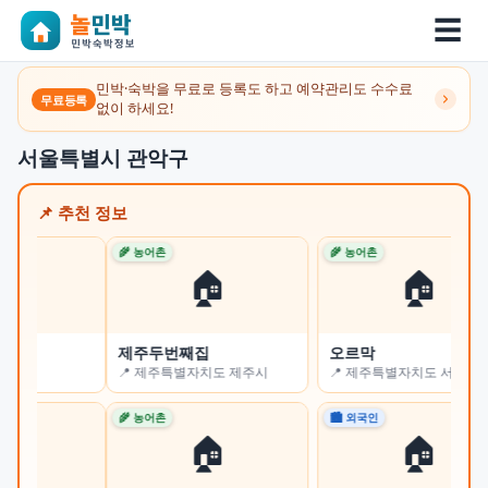
☰
민박·숙박을 무료로 등록도 하고 예약관리도 수수료
무료등록
없이 하세요!
서울특별시 관악구
📌 추천 정보
🌾 농어촌
🌾 농어촌
🌾 
🏠
🏠
제주두번째집
오르막
쉼
📍 제주특별자치도 제주시
📍 제주특별자치도 서귀포시
📍
🌾 농어촌
🏙 외국인
🏙 
🏠
🏠