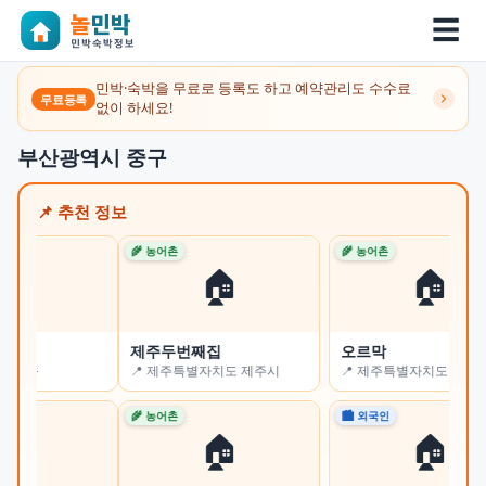
☰
민박·숙박을 무료로 등록도 하고 예약관리도 수수료
무료등록
없이 하세요!
부산광역시 중구
📌 추천 정보
🌾 농어촌
🌾 농어촌
🌾 
🏠
🏠
제주두번째집
오르막
쉼
📍 제주특별자치도 제주시
📍 제주특별자치도 서귀포시
📍
🌾 농어촌
🏙 외국인
🏙 
🏠
🏠