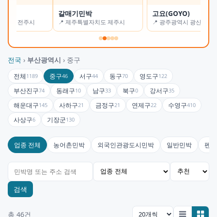
갈매기민박
고요(GOYO)
오
📍 제주특별자치도 제주시
📍 광주광역시 광산구
📍
전국
›
부산광역시
› 중구
전체
중구
서구
동구
영도구
1189
46
44
70
122
부산진구
동래구
남구
북구
강서구
74
10
33
0
35
해운대구
사하구
금정구
연제구
수영구
145
21
21
22
410
사상구
기장군
6
130
업종 전체
농어촌민박
외국인관광도시민박
일반민박
펜션
검색
총 46건