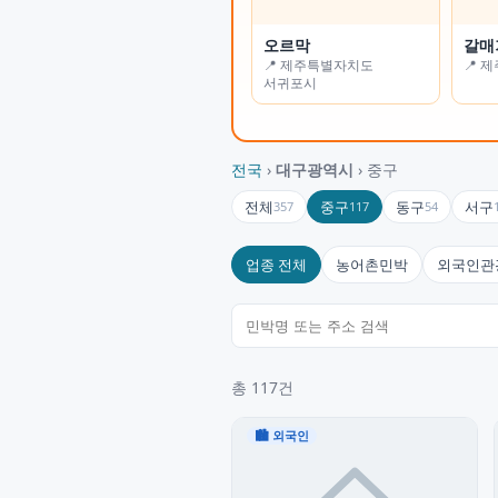
오르막
가든나인
갈매
하늘
📍 제주특별자치도
📍 인천광역시
📍 
📍 
서귀포시
전국
›
대구광역시
› 중구
전체
중구
동구
서구
357
117
54
업종 전체
농어촌민박
외국인관
총 117건
🏙 외국인