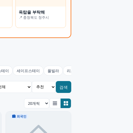
옥탑을 부탁해
온정여관(사랑채)
📍 충청북도 청주시
📍 전북특별자치도 남원시
스테이
세이프스테이
풀빌라
리조트
콘도미니엄
호스텔(유
검색
🏙 외국인