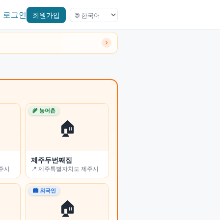
로그인
회원가입
🌾 농어촌
🌾 농어촌
🏠
🏠
제주두번째집
진부리 민박
전주시
📍 제주특별자치도 제주시
📍 강원특별자치도 고성군
🏙 외국인
🏙 외국인
🏠
🏠