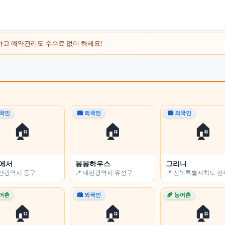
하고 예약관리도 수수료 없이 하세요!
외국인
외국인
🏙 외국인
🌾 농어촌
🏙 외국인
🌾 농어촌
🏠
🏠
🏠
🏠
🏠
🏠
에서
Flower-sleep)
봉봉하우스
전남고흥녹동바다노을보라펜션
그리니
경남용추민박
울산광역시 동구
충청남도 논산시
📍 대전광역시 유성구
📍 전라남도 고흥군
📍 전북특별자치도 
📍 경상남도 함양군
농어촌
농어촌
🏙 외국인
🏙 외국인
🌾 농어촌
🏙 외국인
🏠
🏠
🏠
🏠
🏠