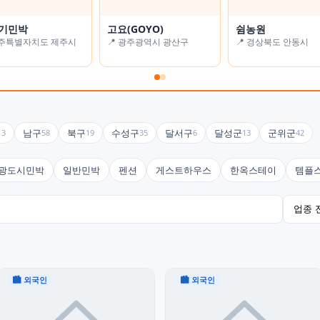
기민박
 풍경
고요(GOYO)
알로하 스테이
쉼농원
굿스테이
제주특별자치도 제주시
경기도 남양주시
📍 광주광역시 광산구
📍 서울특별시 강동구
📍 경상북도 안동시
📍 대구광역시 수성구
남구
북구
수성구
달서구
달성군
군위군
13
58
19
35
6
13
42
광도시민박
일반민박
펜션
게스트하우스
한옥스테이
템플
🏙 외국인
🏙 외국인