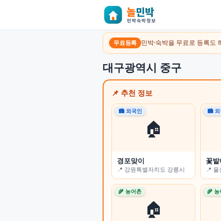
민박·숙박을 무료로 등록도 
무료등록
대구광역시 중구
📌 추천 정보
🏙 외국인
🏙 외국인
🏙 
🏙 
🏠
🏠
경포맞이
오롯 스테이
꽃밭
꽃잠(
📍 강원특별자치도 강릉시
📍 부산광역시 수영구
📍 
📍 
🌾 농어촌
🏙 외국인
🌾 
🌾 
🏠
🏠