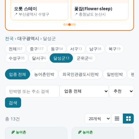
오롯 스테이
꽃잠(Flower-sleep)
진
📍 부산광역시 수영구
📍 충청남도 논산시
📍
전국
›
대구광역시
› 달성군
전체
중구
동구
서구
남구
북구
357
117
54
13
58
19
수성구
달서구
달성군
군위군
35
6
13
42
업종 전체
농어촌민박
외국인관광도시민박
일반민박
펜션
검색
총 13건
🌾 농어촌
🌾 농어촌