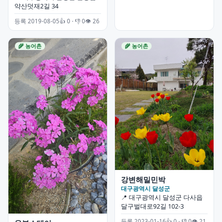
약산덧재2길 34
등록 2019-08-05
👍 0 · 👎 0
👁 26
🌾 농어촌
🌾 농어촌
강변해밀민박
대구광역시 달성군
📍 대구광역시 달성군 다사읍
달구벌대로92길 102-3
등록 2023-01-16
👍 0 · 👎 0
👁 21