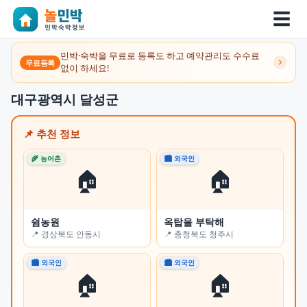
☰
민박·숙박을 무료로 등록도 하고 예약관리도 수수료
무료등록
없이 하세요!
대구광역시 달성군
📌 추천 정보
🌾 농어촌
🏙 외국인
🌾 
🏠
🏠
쉼농원
옥탑을 부탁해
시
📍 경상북도 안동시
📍 충청북도 청주시
📍
🏙 외국인
🏙 외국인
🌾 
🏠
🏠