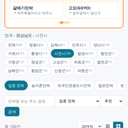
갈매기민박
고요(GOYO)
오
📍 제주특별자치도 제주시
📍 광주광역시 광산구
📍
전국
›
경상남도
› 사천시
전체
창원시
김해시
진주시
양산시
4384
86
41
52
140
거제시
통영시
사천시
밀양시
함안군
916
714
100
340
21
거창군
창녕군
고성군
하동군
합천군
107
51
93
303
70
남해군
함양군
산청군
의령군
834
194
303
19
업종 전체
농어촌민박
외국인관광도시민박
일반민박
펜션
검색
총 100건