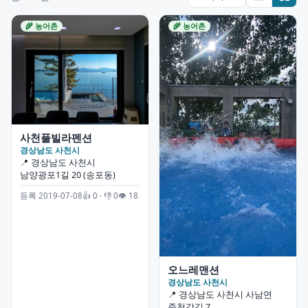
🌾 농어촌
🌾 농어촌
사천풀빌라펜션
경상남도 사천시
📍 경상남도 사천시
남양광포1길 20 (송포동)
등록 2019-07-08
👍 0 · 👎 0
👁 18
오느레맨션
경상남도 사천시
📍 경상남도 사천시 사남면
죽천강길 7