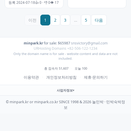
등록 2024-07-18
👍 0 · 👎 0
👁 17
이전
1
2
3
…
5
다음
minpark.kr
·
for sale: $65987
·
snsvictory@gmail.com
URHosting Domains +82-506-122-1234
Only the domain name is for sale - website content and data are not
included.
총 접속자 51,607
·
오늘 100
이용약관
·
개인정보처리방침
·
제휴·문의하기
사업자정보
© minpark.kr or minpark.co.kr SINCE 1998 & 2026 놀민박 · 민박숙박정
보