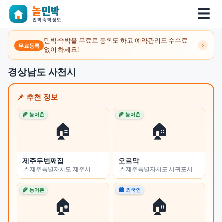
☰
민박·숙박을 무료로 등록도 하고 예약관리도 수수료
무료등록
없이 하세요!
경상남도 사천시
📌 추천 정보
🌾 농어촌
🌾 농어촌
🌾 
🏠
🏠
제주두번째집
오르막
쉼
📍 제주특별자치도 제주시
📍 제주특별자치도 서귀포시
📍
🌾 농어촌
🏙 외국인
🏙 
🏠
🏠