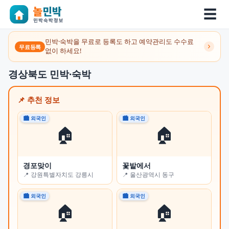
☰
민박·숙박을 무료로 등록도 하고 예약관리도 수수료
무료등록
없이 하세요!
경상북도 민박·숙박
📌 추천 정보
🏙 외국인
🏙 외국인
🌾 
🏠
🏠
경포맞이
꽃밭에서
제
📍 강원특별자치도 강릉시
📍 울산광역시 동구
📍
🏙 외국인
🏙 외국인
🌾 
🏠
🏠