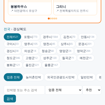
봉봉하우스
그리니
갈
📍 대전광역시 유성구
📍 전북특별자치도 전주시
📍
전국
›
경상북도
전체
포항시
경주시
김천시
안동시
4521
773
1564
70
134
구미시
영주시
영천시
상주시
문경시
33
105
45
65
201
경산시
의성군
청송군
영양군
영덕군
38
14
68
24
284
청도군
고령군
성주군
칠곡군
예천군
346
12
120
71
45
봉화군
울진군
울릉군
121
221
167
업종 전체
농어촌민박
외국인관광도시민박
일반민박
펜션
검색