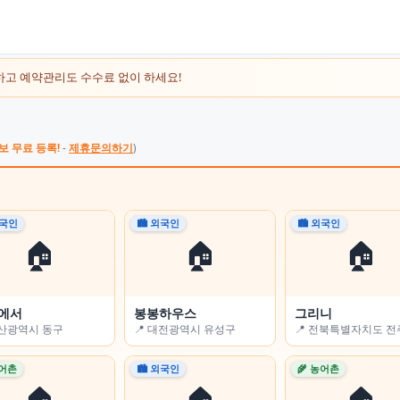
하고 예약관리도 수수료 없이 하세요!
보 무료 등록!
-
제휴문의하기
)
외국인
외국인
🏙 외국인
🌾 농어촌
🏙 외국인
🌾 농어촌
🏠
🏠
🏠
🏠
🏠
🏠
에서
Flower-sleep)
봉봉하우스
전남고흥녹동바다노을보라펜션
그리니
경남용추민박
울산광역시 동구
충청남도 논산시
📍 대전광역시 유성구
📍 전라남도 고흥군
📍 전북특별자치도 
📍 경상남도 함양군
농어촌
농어촌
🏙 외국인
🏙 외국인
🌾 농어촌
🏙 외국인
🏠
🏠
🏠
🏠
🏠