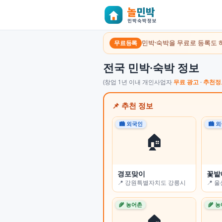
민박·숙박을 무료로 등록도 
무료등록
전국 민박·숙박 정보
(창업 1년 이내 개인사업자
무료 광고
·
추천정
📌 추천 정보
🏙 외국인
🏙 외국인
🏙 
🏙 
🏠
🏠
경포맞이
오롯 스테이
꽃밭
꽃잠(
📍 강원특별자치도 강릉시
📍 부산광역시 수영구
📍 
📍 
🌾 농어촌
🏙 외국인
🌾 
🌾 
🏠
🏠