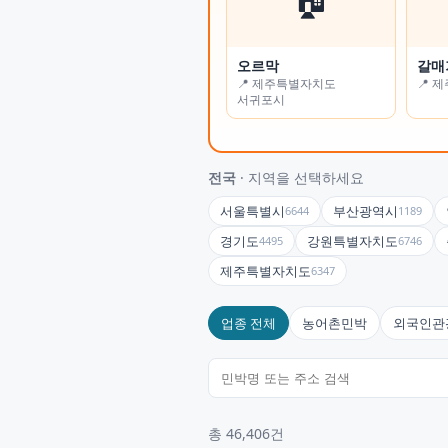
오르막
가든나인
갈매
하늘
📍 제주특별자치도
📍 인천광역시
📍 
📍 
서귀포시
전국
· 지역을 선택하세요
서울특별시
부산광역시
6644
1189
경기도
강원특별자치도
4495
6746
제주특별자치도
6347
업종 전체
농어촌민박
외국인관
총 46,406건