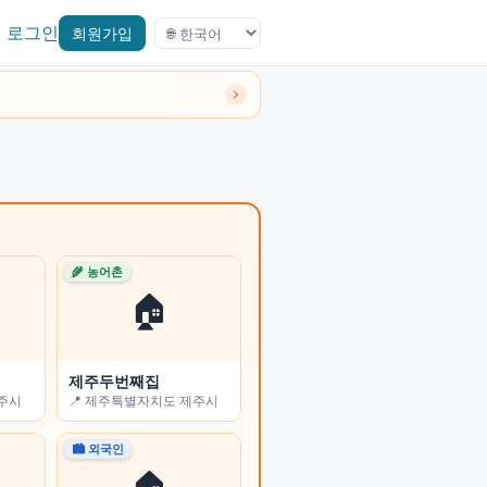
로그인
회원가입
🌾 농어촌
🌾 농어촌
🏠
🏠
제주두번째집
진부리 민박
전주시
📍 제주특별자치도 제주시
📍 강원특별자치도 고성군
🏙 외국인
🏙 외국인
🏠
🏠