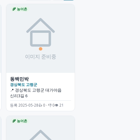
🌾 농어촌
동백민박
경상북도 고령군
📍 경상북도 고령군 대가야읍
신리3길 6
등록 2025-05-28
👍 0 · 👎 0
👁 21
🌾 농어촌