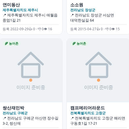
연미동산
소소원
제주특별자치도 제주시
전라남도 장성군
📍 제주특별자치도 제주시 애월읍
📍 전라남도 장성군 서삼면
중엄1길 21
대덕한실길 64
등록 2022-09-29
👍 0 · 👎 0
👁 16
등록 2015-04-27
👍 0 · 👎 0
👁 15
🌾 농어촌
🌾 농어촌
쌍산재민박
캠프메리어라운드
전라남도 구례군
전북특별자치도 고창군
📍 전라남도 구례군 마산면 장수길
📍 전북특별자치도 고창군 해리면
3-2, 쌍산재
구동호1길 17-21