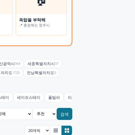
옥탑을 부탁해
온정여관(사랑채)
📍 충청북도 청주시
📍 전북특별자치도 남원시
산광역시
세종특별자치시
364
37
별자치도
전남특별자치도
1720
0
스테이
세이프스테이
풀빌라
리조트
콘도미니엄
호스텔(유
검색