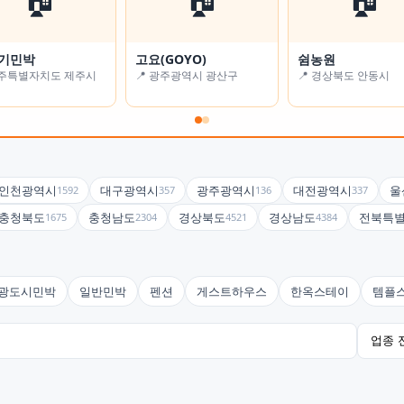
기민박
 풍경
고요(GOYO)
알로하 스테이
쉼농원
굿스테이
제주특별자치도 제주시
경기도 남양주시
📍 광주광역시 광산구
📍 서울특별시 강동구
📍 경상북도 안동시
📍 대구광역시 수성구
인천광역시
대구광역시
광주광역시
대전광역시
울
1592
357
136
337
충청북도
충청남도
경상북도
경상남도
전북특
1675
2304
4521
4384
광도시민박
일반민박
펜션
게스트하우스
한옥스테이
템플