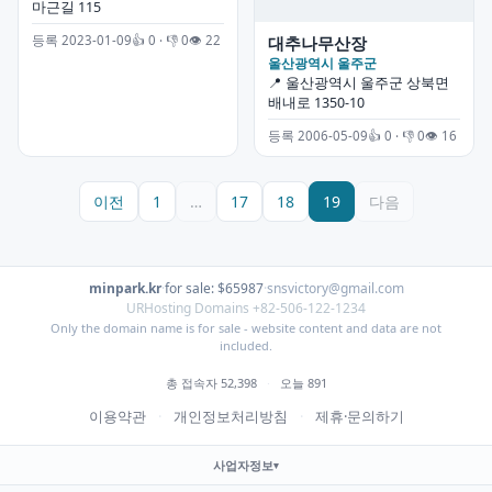
마근길 115
등록 2023-01-09
👍 0 · 👎 0
👁 22
대추나무산장
울산광역시 울주군
📍 울산광역시 울주군 상북면
배내로 1350-10
등록 2006-05-09
👍 0 · 👎 0
👁 16
이전
1
…
17
18
19
다음
minpark.kr
·
for sale: $65987
·
snsvictory@gmail.com
URHosting Domains +82-506-122-1234
Only the domain name is for sale - website content and data are not
included.
총 접속자 52,398
·
오늘 891
이용약관
·
개인정보처리방침
·
제휴·문의하기
사업자정보