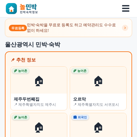
☰
민박·숙박을 무료로 등록도 하고 예약관리도 수수료
무료등록
없이 하세요!
울산광역시 민박·숙박
📌 추천 정보
🌾 농어촌
🌾 농어촌
🌾 
🏠
🏠
제주두번째집
오르막
쉼
📍 제주특별자치도 제주시
📍 제주특별자치도 서귀포시
📍
🌾 농어촌
🏙 외국인
🏙 
🏠
🏠