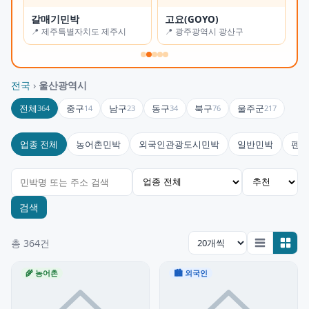
갈매기민박
고요(GOYO)
오
📍 제주특별자치도 제주시
📍 광주광역시 광산구
📍
전국
›
울산광역시
전체
중구
남구
동구
북구
울주군
364
14
23
34
76
217
업종 전체
농어촌민박
외국인관광도시민박
일반민박
펜션
검색
총 364건
🌾 농어촌
🏙 외국인